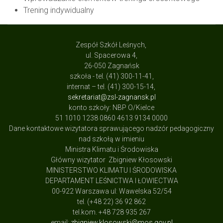
Trening indywidualny
Zespół Szkół Leśnych,
ul. Spacerowa 4,
26-050 Zagnańsk
szkoła - tel. (41) 300-11-41,
internat – tel. (41) 300-15-14,
sekretariat@zsl-zagnansk.pl
konto szkoły: NBP O/Kielce
51 1010 1238 0860 4613 9134 0000
Dane kontaktowe wizytatora sprawującego nadzór pedagogiczny
nad szkołą w imieniu
Ministra Klimatu i Środowiska
Główny wizytator Zbigniew Kłosowski
MINISTERSTWO KLIMATU I ŚRODOWISKA
DEPARTAMENT LEŚNICTWA I ŁOWIECTWA
00-922 Warszawa ul: Wawelska 52/54
tel. (+48 22) 36 92 862
tel.kom. +48 728 935 267
email:
zbigniew.klosowski@mos.gov.pl