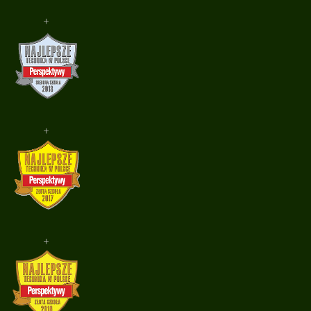
+
+
+