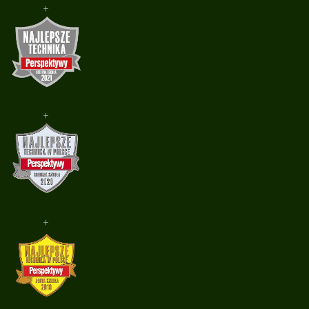
+
+
+