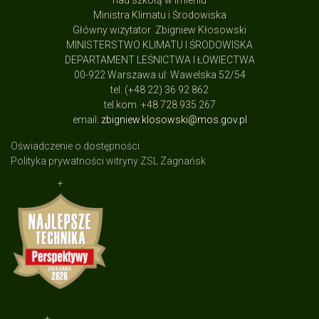
nad szkołą w imieniu
Ministra Klimatu i Środowiska
Główny wizytator Zbigniew Kłosowski
MINISTERSTWO KLIMATU I ŚRODOWISKA
DEPARTAMENT LEŚNICTWA I ŁOWIECTWA
00-922 Warszawa ul: Wawelska 52/54
tel. (+48 22) 36 92 862
tel.kom. +48 728 935 267
email:
zbigniew.klosowski@mos.gov.pl
Oświadczenie o dostępności
Polityka prywatności witryny ZSL Zagnańsk
+
+