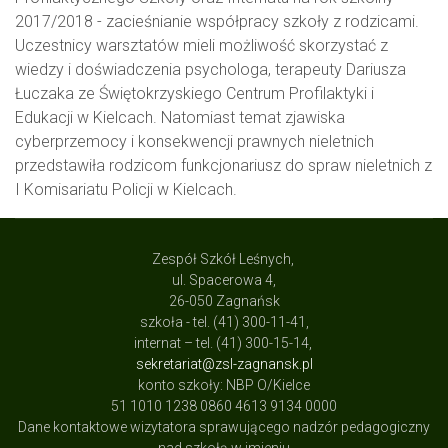
2017/2018 - zacieśnianie współpracy szkoły z rodzicami.
Uczestnicy warsztatów mieli możliwość skorzystać z
wiedzy i doświadczenia psychologa, terapeuty Dariusza
Łuczaka ze Świętokrzyskiego Centrum Profilaktyki i
Edukacji w Kielcach. Natomiast temat zjawiska
cyberprzemocy i konsekwencji prawnych nieletnich
przedstawiła rodzicom funkcjonariusz do spraw nieletnich z
I Komisariatu Policji w Kielcach.
Zespół Szkół Leśnych,
ul. Spacerowa 4,
26-050 Zagnańsk
szkoła - tel. (41) 300-11-41,
internat – tel. (41) 300-15-14,
sekretariat@zsl-zagnansk.pl
konto szkoły: NBP O/Kielce
51 1010 1238 0860 4613 9134 0000
Dane kontaktowe wizytatora sprawującego nadzór pedagogiczny