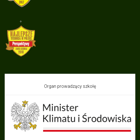
+
Organ prowadzący szkołę