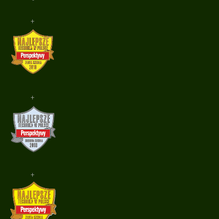
+
+
+