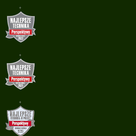
+
+
+