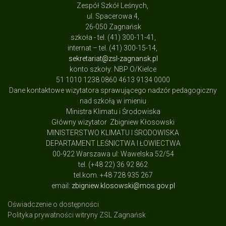
Zespół Szkół Leśnych,
ul. Spacerowa 4,
26-050 Zagnańsk
szkoła - tel. (41) 300-11-41,
internat – tel. (41) 300-15-14,
sekretariat@zsl-zagnansk.pl
konto szkoły: NBP O/Kielce
51 1010 1238 0860 4613 9134 0000
Dane kontaktowe wizytatora sprawującego nadzór pedagogiczny
nad szkołą w imieniu
Ministra Klimatu i Środowiska
Główny wizytator Zbigniew Kłosowski
MINISTERSTWO KLIMATU I ŚRODOWISKA
DEPARTAMENT LEŚNICTWA I ŁOWIECTWA
00-922 Warszawa ul: Wawelska 52/54
tel. (+48 22) 36 92 862
tel.kom. +48 728 935 267
email:
zbigniew.klosowski@mos.gov.pl
Oświadczenie o dostępności
Polityka prywatności witryny ZSL Zagnańsk