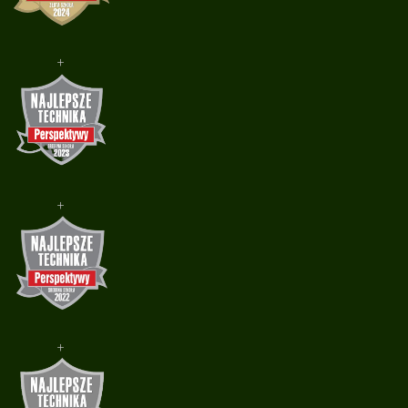
+
+
+