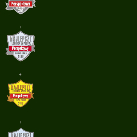
+
+
+