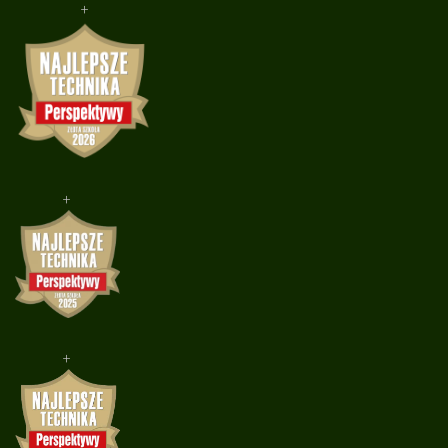
+
+
+