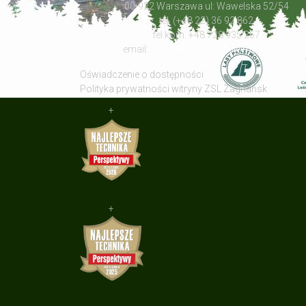
00-922 Warszawa ul: Wawelska 52/54
tel. (+48 22) 36 92 862
tel.kom. +48 728 935 267
email:
zbigniew.klosowski@mos.gov.pl
Oświadczenie o dostępności
Polityka prywatności witryny ZSL Zagnańsk
+
+