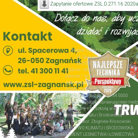
Zapytanie ofertowe ZSL.D.271.16.2020
Zespół Szkół Leśnych,
ul. Spacerowa 4,
26-050 Zagnańsk
szkoła - tel. (41) 300-11-41,
internat – tel. (41) 300-15-14,
sekretariat@zsl-zagnansk.pl
konto szkoły: NBP O/Kielce
51 1010 1238 0860 4613 9134 0000
Dane kontaktowe wizytatora sprawującego nad
pedagogiczny nad szkołą w imieniu
Ministra Klimatu i Środowiska
Główny wizytator Zbigniew Kłosowski
MINISTERSTWO KLIMATU I ŚRODOWISKA
DEPARTAMENT LEŚNICTWA I ŁOWIECTWA