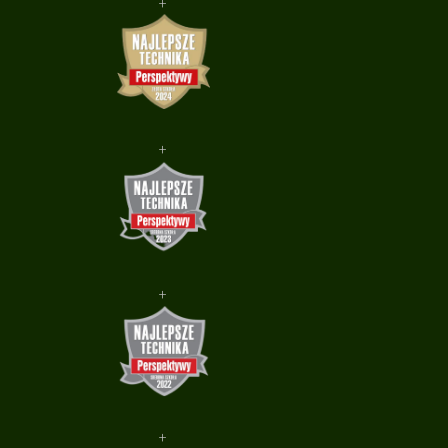
+
+
+
+