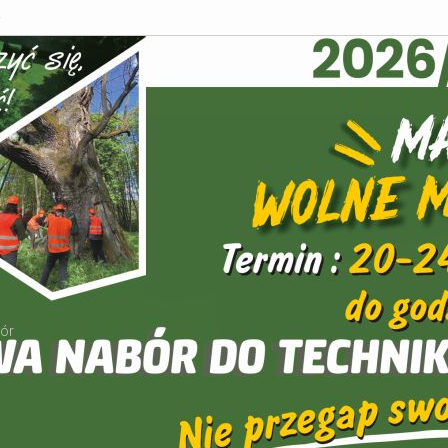
a
zór