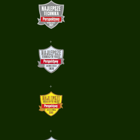
+
+
+