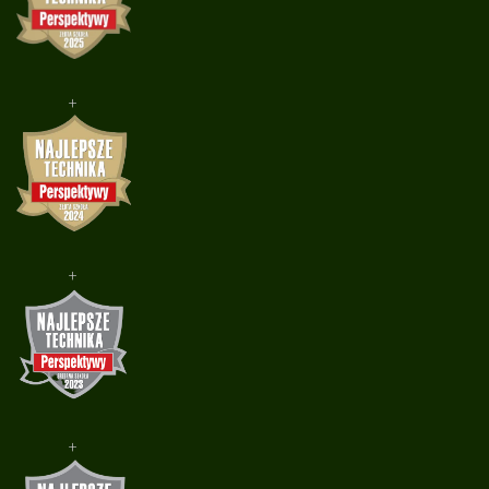
+
+
+