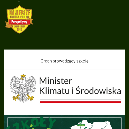
+
Organ prowadzący szkołę