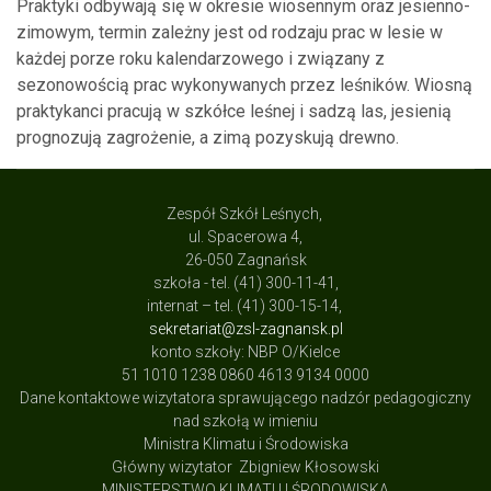
Praktyki odbywają się w okresie wiosennym oraz jesienno-
zimowym, termin zależny jest od rodzaju prac w lesie w
każdej porze roku kalendarzowego i związany z
sezonowością prac wykonywanych przez leśników. Wiosną
praktykanci pracują w szkółce leśnej i sadzą las, jesienią
prognozują zagrożenie, a zimą pozyskują drewno.
Zespół Szkół Leśnych,
ul. Spacerowa 4,
26-050 Zagnańsk
szkoła - tel. (41) 300-11-41,
internat – tel. (41) 300-15-14,
sekretariat@zsl-zagnansk.pl
konto szkoły: NBP O/Kielce
51 1010 1238 0860 4613 9134 0000
Dane kontaktowe wizytatora sprawującego nadzór pedagogiczny
nad szkołą w imieniu
Ministra Klimatu i Środowiska
Główny wizytator Zbigniew Kłosowski
MINISTERSTWO KLIMATU I ŚRODOWISKA