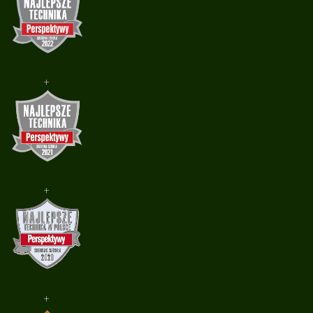
+
+
+