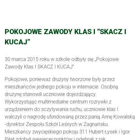
POKOJOWE ZAWODY KLAS I "SKACZ I
KUCAJ”
30 marca 2015 roku w szkole odbyły się „Pokojowe
Zawody Klas I SKACZ I KUCAJ”.
Pokojowe, ponieważ drużyny tworzone były przez
mieszkańców jednego pokoju w internacie. Osobną
drużynę stanowili uczniowie dojeżdżający.
Wykorzystując multimedialne centrum rozrywki z
urządzeniem do sczytywania ruchu, uczniowie klas I
walczyli o nagrodę ufundowaną przez panią Annę Kowalską
-dyrektor Zespołu Szkół Leśnych w Zagnańsku.
Mieszkańcy zwycięskiego pokoju 311 Hubert Łysek i Igor
Piłat zdobyli najwięcej punktów i odebrali z rąk