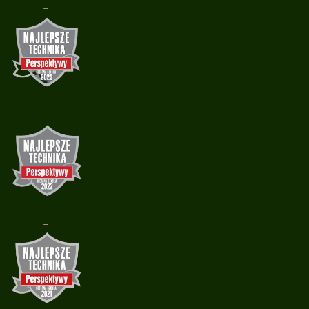
+
+
+