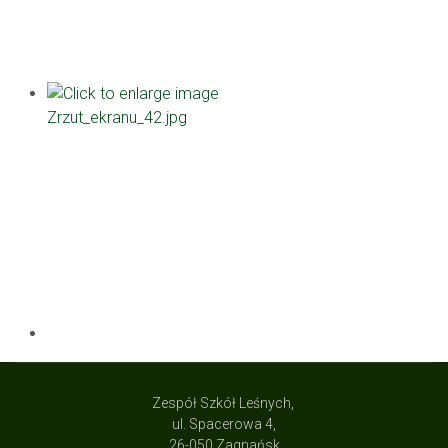
Zespół Szkół Leśnych,
ul. Spacerowa 4,
26-050 Zagnańsk