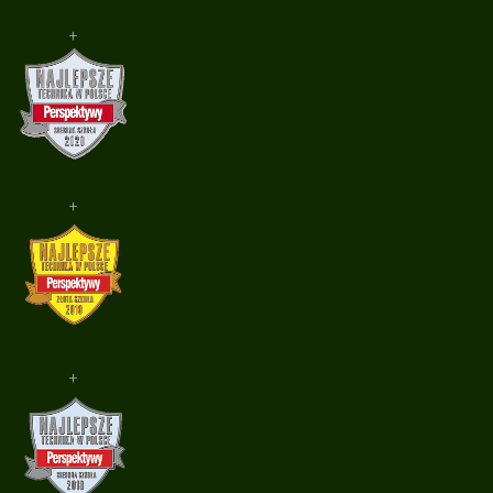
+
+
+