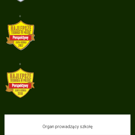
+
+
Organ prowadzący szkołę