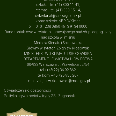
szkoła - tel. (41) 300-11-41,
internat – tel. (41) 300-15-14,
sekretariat@zsl-zagnansk.pl
konto szkoły: NBP O/Kielce
51 1010 1238 0860 4613 9134 0000
Dane kontaktowe wizytatora sprawującego nadzór pedagogiczny
nad szkołą w imieniu
Ministra Klimatu i Środowiska
Główny wizytator Zbigniew Kłosowski
MINISTERSTWO KLIMATU I ŚRODOWISKA
DEPARTAMENT LEŚNICTWA I ŁOWIECTWA
00-922 Warszawa ul: Wawelska 52/54
tel. (+48 22) 36 92 862
tel.kom. +48 728 935 267
email:
zbigniew.klosowski@mos.gov.pl
Oświadczenie o dostępności
Polityka prywatności witryny ZSL Zagnańsk
+