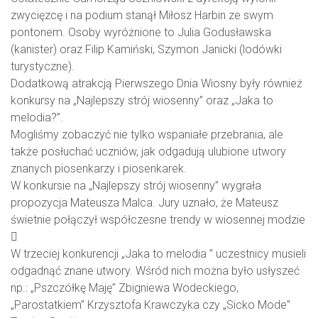
zwycięzcę i na podium stanął Miłosz Harbin ze swym
pontonem. Osoby wyróżnione to Julia Godusławska
(kanister) oraz Filip Kamiński, Szymon Janicki (lodówki
turystyczne).
Dodatkową atrakcją Pierwszego Dnia Wiosny były również
konkursy na „Najlepszy strój wiosenny” oraz „Jaka to
melodia?”.
Mogliśmy zobaczyć nie tylko wspaniałe przebrania, ale
także posłuchać uczniów, jak odgadują ulubione utwory
znanych piosenkarzy i piosenkarek.
W konkursie na „Najlepszy strój wiosenny” wygrała
propozycja Mateusza Malca. Jury uznało, że Mateusz
świetnie połączył współczesne trendy w wiosennej modzie

W trzeciej konkurencji „Jaka to melodia ” uczestnicy musieli
odgadnąć znane utwory. Wśród nich można było usłyszeć
np.: „Pszczółkę Maję” Zbigniewa Wodeckiego,
„Parostatkiem” Krzysztofa Krawczyka czy „Sicko Mode”