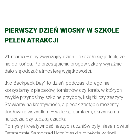
PIERWSZY DZIEŃ WIOSNY W SZKOLE
PEŁEN ATRAKCJI
21 marca – niby zwyczajny dzień… okazało się jednak, że
nie do końca. Po przestąpieniu progów szkoły wyraźnie
dało się odczuć atmosferę wyjątkowości.
„No Backpack Day” to dzień, podczas którego nie
korzystamy z plecaków, tornistrów czy toreb, w których
zwykle przynosimy szkolne przybory, książki czy zeszyty.
Stawiamy na kreatywność, a plecak zastąpić możemy
dosłownie wszystkim – walizką, garnkiem, skrzynką na
narzędzia czy taczką dziadka.
Pomysły i kreatywność naszych uczniów były niesamowite!
Ostatecznie Samorząd Uczniowski z dyrekcją wyłonił