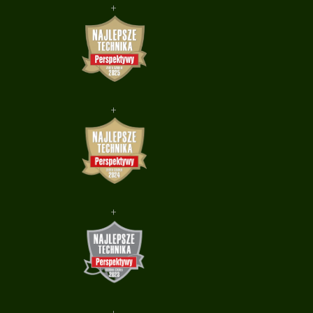
+
+
+
+