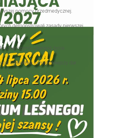
pierwszej pomocy przedmedycznej.
.
tórych demonstrowali zasady pierwszej
dku zagrożenia czyjegoś życia.
cie człowieka to najcenniejszy dar.