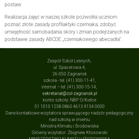
postaw.
Realizacja zajęć w naszej szkole pozwoliła uczniom
poznać złote zasady profilaktyki czerniaka, zdobyć
umiejętność samobadania skóry i zmian podejrzanych na
podstawie zasady ABCDE „czerniakowego abecadła”.
Zespół Szkół Leśnych,
ul. Spacerowa 4,
26-050 Zagnańsk
szkoła - tel. (41) 300-11-41,
internat – tel. (41) 300-15-14,
sekretariat@zsl-zagnansk.pl
konto szkoły: NBP O/Kielce
51 1010 1238 0860 4613 9134 0000
Dane kontaktowe wizytatora sprawującego nadzór pedagogiczny
nad szkołą w imieniu
Ministra Klimatu i Środowiska
Główny wizytator Zbigniew Kłosowski