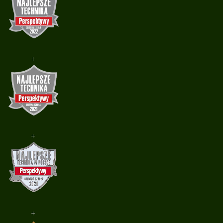
+
+
+