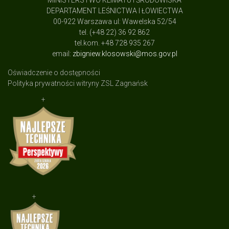
MINISTERSTWO KLIMATU I ŚRODOWISKA
DEPARTAMENT LEŚNICTWA I ŁOWIECTWA
00-922 Warszawa ul: Wawelska 52/54
tel. (+48 22) 36 92 862
tel.kom. +48 728 935 267
email:
zbigniew.klosowski@mos.gov.pl
Oświadczenie o dostępności
Polityka prywatności witryny ZSL Zagnańsk
+
+