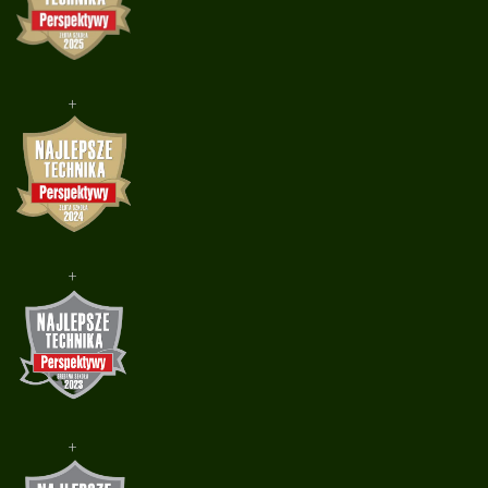
+
+
+