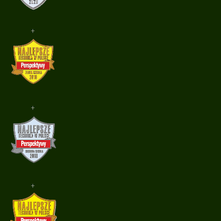
+
+
+