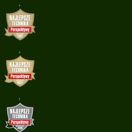
+
+
+