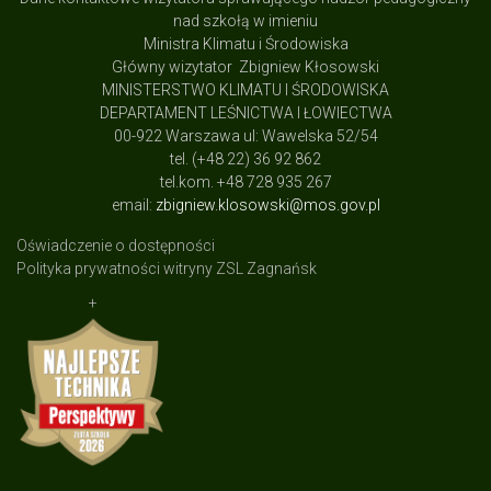
nad szkołą w imieniu
Ministra Klimatu i Środowiska
Główny wizytator Zbigniew Kłosowski
MINISTERSTWO KLIMATU I ŚRODOWISKA
DEPARTAMENT LEŚNICTWA I ŁOWIECTWA
00-922 Warszawa ul: Wawelska 52/54
tel. (+48 22) 36 92 862
tel.kom. +48 728 935 267
email:
zbigniew.klosowski@mos.gov.pl
Oświadczenie o dostępności
Polityka prywatności witryny ZSL Zagnańsk
+