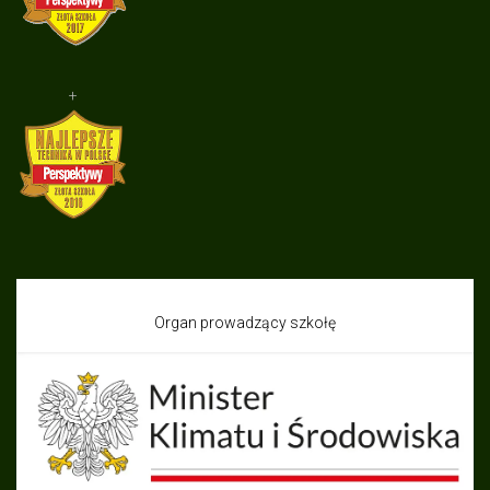
+
Organ prowadzący szkołę