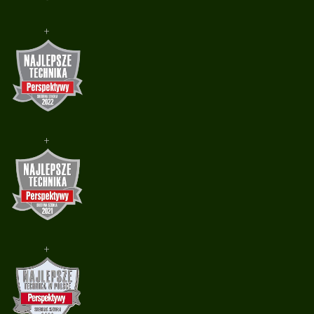
+
+
+