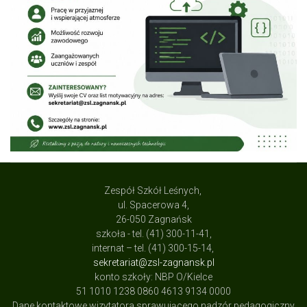
Zespół Szkół Leśnych,
ul. Spacerowa 4,
26-050 Zagnańsk
szkoła - tel. (41) 300-11-41,
internat – tel. (41) 300-15-14,
sekretariat@zsl-zagnansk.pl
konto szkoły: NBP O/Kielce
51 1010 1238 0860 4613 9134 0000
Dane kontaktowe wizytatora sprawującego nadzór pedagogiczny