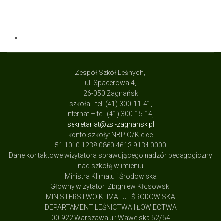
Zespół Szkół Leśnych,
ul. Spacerowa 4,
26-050 Zagnańsk
szkoła - tel. (41) 300-11-41,
internat – tel. (41) 300-15-14,
sekretariat@zsl-zagnansk.pl
konto szkoły: NBP O/Kielce
51 1010 1238 0860 4613 9134 0000
Dane kontaktowe wizytatora sprawującego nadzór pedagogiczny
nad szkołą w imieniu
Ministra Klimatu i Środowiska
Główny wizytator Zbigniew Kłosowski
MINISTERSTWO KLIMATU I ŚRODOWISKA
DEPARTAMENT LEŚNICTWA I ŁOWIECTWA
00-922 Warszawa ul: Wawelska 52/54