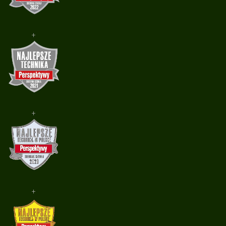
+
+
+