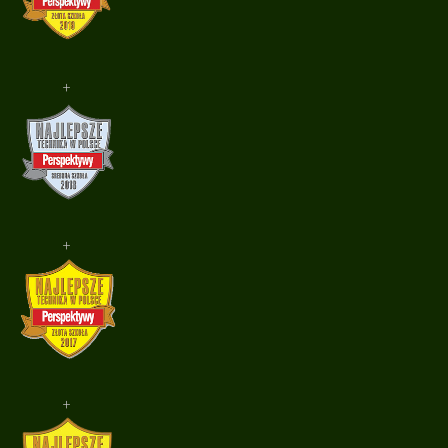
+
+
+