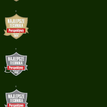
+
+
+