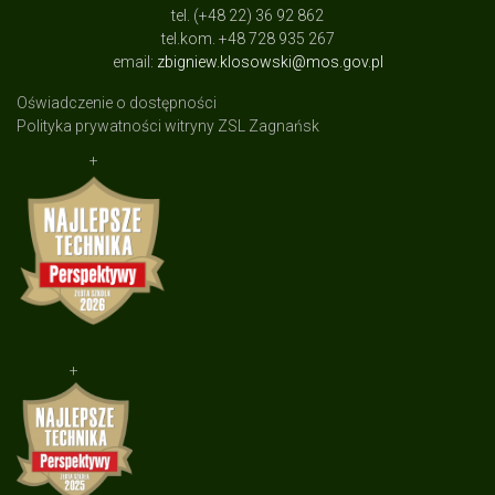
tel. (+48 22) 36 92 862
tel.kom. +48 728 935 267
email:
zbigniew.klosowski@mos.gov.pl
Oświadczenie o dostępności
Polityka prywatności witryny ZSL Zagnańsk
+
+