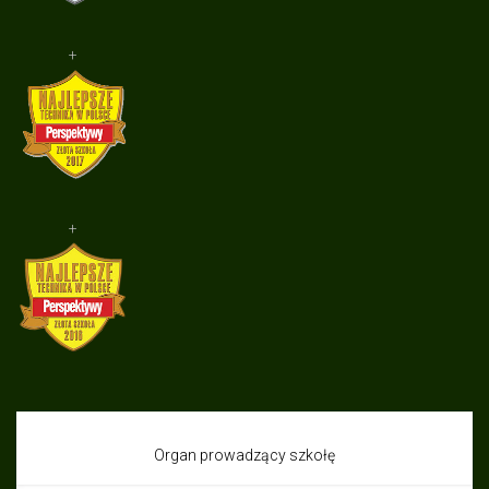
+
+
Organ prowadzący szkołę