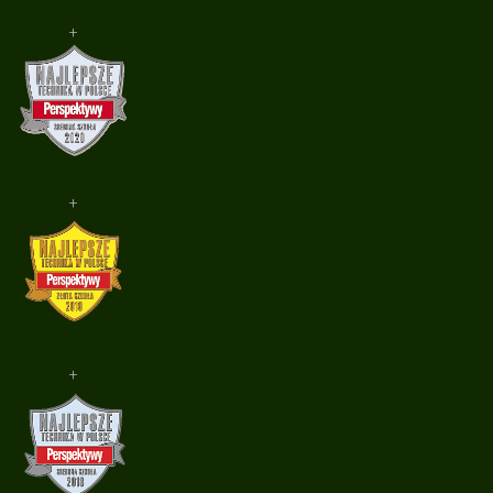
+
+
+