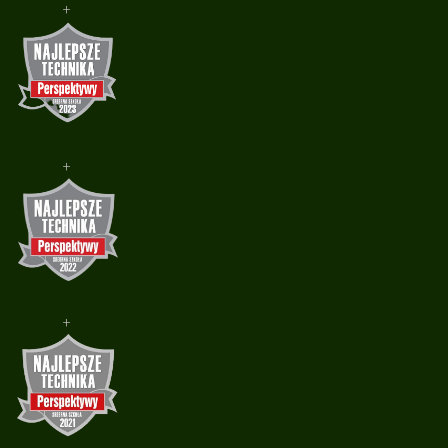
+
+
+