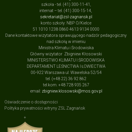
szkoła - tel. (41) 300-11-41,
internat – tel. (41) 300-15-14,
sekretariat@zsl-zagnansk.pl
konto szkoły: NBP O/Kielce
51 1010 1238 0860 4613 9134 0000
Dane kontaktowe wizytatora sprawującego nadzór pedagogiczny
nad szkołą w imieniu
Ministra Klimatu i Środowiska
Główny wizytator Zbigniew Kłosowski
MINISTERSTWO KLIMATU I ŚRODOWISKA
DEPARTAMENT LEŚNICTWA I ŁOWIECTWA
00-922 Warszawa ul: Wawelska 52/54
tel. (+48 22) 36 92 862
tel.kom. +48 728 935 267
email:
zbigniew.klosowski@mos.gov.pl
Oświadczenie o dostępności
Polityka prywatności witryny ZSL Zagnańsk
+