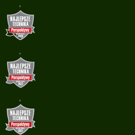
+
+
+