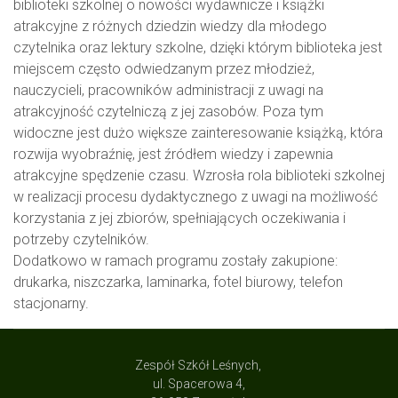
biblioteki szkolnej o nowości wydawnicze i książki
atrakcyjne z różnych dziedzin wiedzy dla młodego
czytelnika oraz lektury szkolne, dzięki którym biblioteka jest
miejscem często odwiedzanym przez młodzież,
nauczycieli, pracowników administracji z uwagi na
atrakcyjność czytelniczą z jej zasobów. Poza tym
widoczne jest dużo większe zainteresowanie książką, która
rozwija wyobraźnię, jest źródłem wiedzy i zapewnia
atrakcyjne spędzenie czasu. Wzrosła rola biblioteki szkolnej
w realizacji procesu dydaktycznego z uwagi na możliwość
korzystania z jej zbiorów, spełniających oczekiwania i
potrzeby czytelników.
Dodatkowo w ramach programu zostały zakupione:
drukarka, niszczarka, laminarka, fotel biurowy, telefon
stacjonarny.
Zespół Szkół Leśnych,
ul. Spacerowa 4,