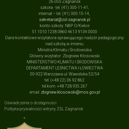
26-050 Zagnańsk
szkoła - tel. (41) 300-11-41,
internat – tel. (41) 300-15-14,
sekretariat@zsl-zagnansk.pl
konto szkoły: NBP O/Kielce
51 1010 1238 0860 4613 9134 0000
Dane kontaktowe wizytatora sprawującego nadzór pedagogiczny
nad szkołą w imieniu
Ministra Klimatu i Środowiska
Główny wizytator Zbigniew Kłosowski
MINISTERSTWO KLIMATU I ŚRODOWISKA
DEPARTAMENT LEŚNICTWA I ŁOWIECTWA
00-922 Warszawa ul: Wawelska 52/54
tel. (+48 22) 36 92 862
tel.kom. +48 728 935 267
email:
zbigniew.klosowski@mos.gov.pl
Oświadczenie o dostępności
Polityka prywatności witryny ZSL Zagnańsk
+