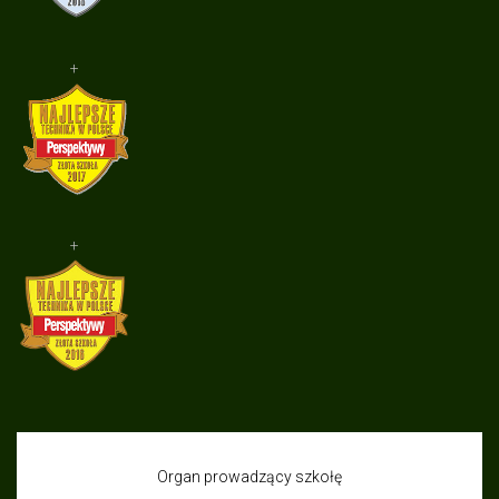
+
+
Organ prowadzący szkołę