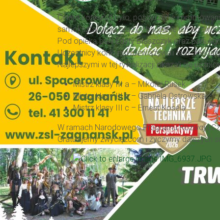
Celem konkursu było: poszerzenie i promowanie
samokształcenia oraz pobudzanie ich do twór
Pod opieką pani Edyty Błaszczyk oraz pani Agni
Uczestnicy konkursu rozwiązywali test składaj
Najlepszymi w tej rywalizacji okazali się ucznio
Mistrz klasy III a – Mikołaj Rusek
Mistrz klasy III b – Gabriela Ostrowska
Mistrz klasy III c – Ernest Kosela
W ramach Narodowego Programu Rozwoju Czytel
Gratulujemy zwycięzcom i życzymy dalszych 