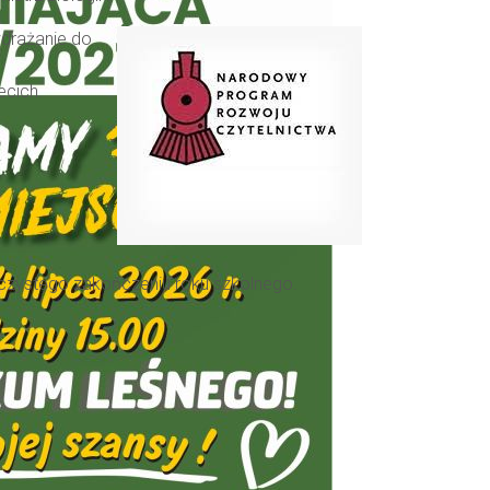
wdrażanie do
ecich.
czystego zakończeniu roku szkolnego.