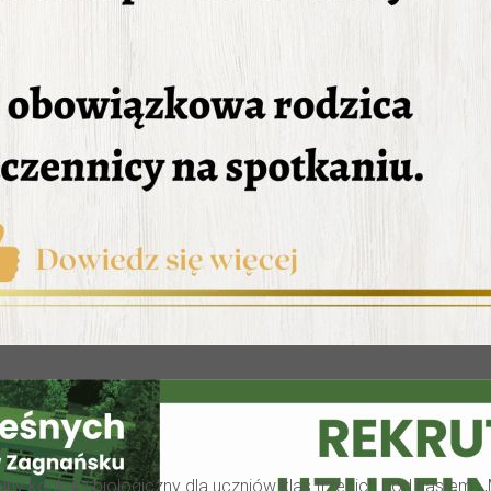
ny konkurs biologiczny dla uczniów klas trzecich pod hasłem: ,,Mi