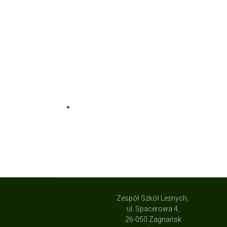
Zespół Szkół Leśnych,
ul. Spacerowa 4,
26-050 Zagnańsk