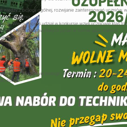
 wiedzy z biologii ogólnej, rozwijanie zainteresowań uczniów, 
czego myślenia.
eszki Wiech-Papros udział w konkursie wzięli uczniowie klas trz
ący się z wielu podchwytliwych pytań w formie quizu Kahoot.
wie:
nictwa „Mistrzowie biologii” otrzymają nagrody podczas uro
sukcesów.