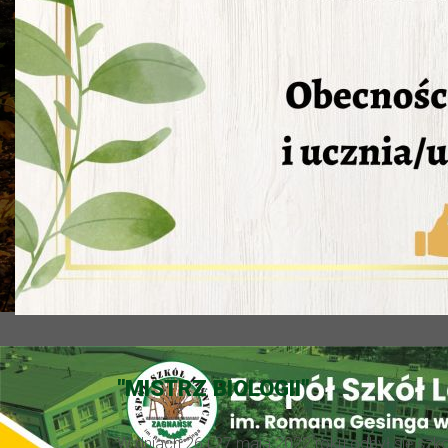
"MISTRZ BIOLOGII"
W dniach 26 i 27 maja 2022 roku odbył się szkol