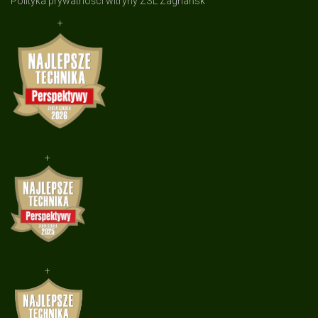
Polityka prywatności witryny ZSL Zagnańsk
+
+
+