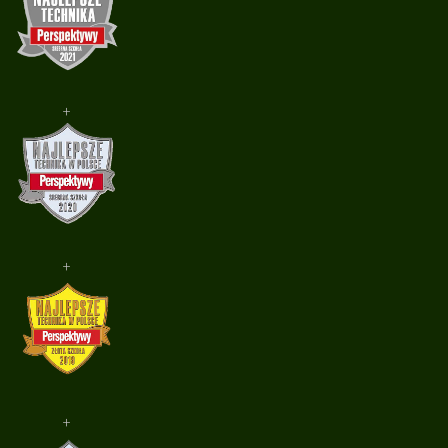
+
+
+