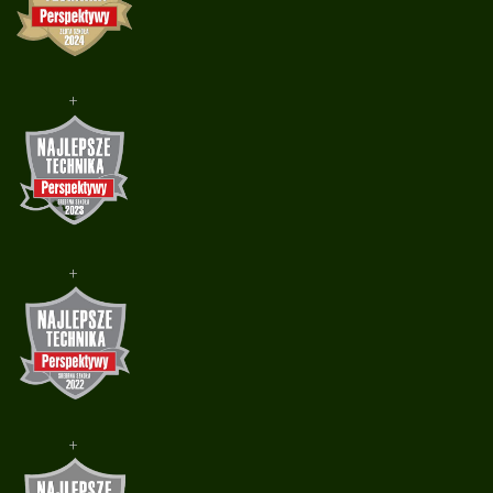
+
+
+