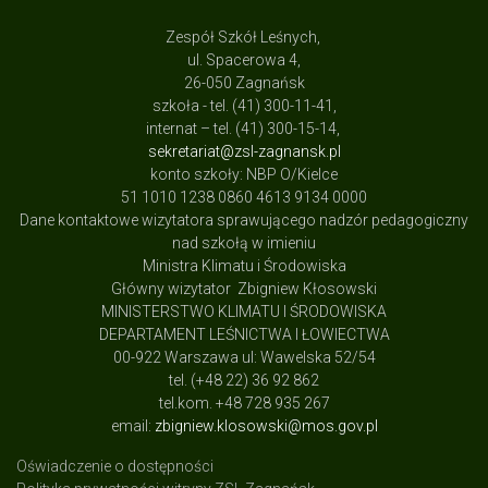
Zespół Szkół Leśnych,
ul. Spacerowa 4,
26-050 Zagnańsk
szkoła - tel. (41) 300-11-41,
internat – tel. (41) 300-15-14,
sekretariat@zsl-zagnansk.pl
konto szkoły: NBP O/Kielce
51 1010 1238 0860 4613 9134 0000
Dane kontaktowe wizytatora sprawującego nadzór pedagogiczny
nad szkołą w imieniu
Ministra Klimatu i Środowiska
Główny wizytator Zbigniew Kłosowski
MINISTERSTWO KLIMATU I ŚRODOWISKA
DEPARTAMENT LEŚNICTWA I ŁOWIECTWA
00-922 Warszawa ul: Wawelska 52/54
tel. (+48 22) 36 92 862
tel.kom. +48 728 935 267
email:
zbigniew.klosowski@mos.gov.pl
Oświadczenie o dostępności