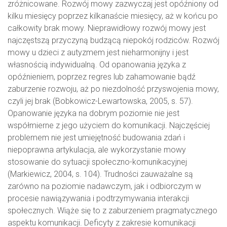
zróżnicowane. Rozwój mowy zazwyczaj jest opóźniony od
kilku miesięcy poprzez kilkanaście miesięcy, aż w końcu po
całkowity brak mowy. Nieprawidłowy rozwój mowy jest
najczęstszą przyczyną budzącą niepokój rodziców. Rozwój
mowy u dzieci z autyzmem jest nieharmonijny i jest
własnością indywidualną. Od opanowania języka z
opóźnieniem, poprzez regres lub zahamowanie bądź
zaburzenie rozwoju, aż po niezdolność przyswojenia mowy,
czyli jej brak (Bobkowicz-Lewartowska, 2005, s. 57).
Opanowanie języka na dobrym poziomie nie jest
współmierne z jego użyciem do komunikacji. Najczęściej
problemem nie jest umiejętność budowania zdań i
niepoprawna artykulacja, ale wykorzystanie mowy
stosowanie do sytuacji społeczno-komunikacyjnej
(Markiewicz, 2004, s. 104). Trudności zauważalne są
zarówno na poziomie nadawczym, jak i odbiorczym w
procesie nawiązywania i podtrzymywania interakcji
społecznych. Wiąże się to z zaburzeniem pragmatycznego
aspektu komunikacji. Deficyty z zakresie komunikacji