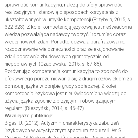
sprawność komunikacyjna, należą do sfery sprawności
realizacyjnych i stanowią o sposobach korzystania z
ukształtowanych w umyśle kompetencji (Przybyla, 2015, s.
322-323). Z kolei kompetencją językową jest nieświadoma
wiedza pozwalająca nadawcy tworzyć i rozumieć coraz
więcej nowych zdań. Ponadto dozwala parafrazowanie,
rozpoznawanie wieloznaczności oraz selekcjonowanie
zdań poprawnie zbudowanych gramatycznie od
niepoprawnych (Czaplewska, 2015, s. 87-88).
Porównując kompetencja komunikacyjna to zdolność do
efektywnego porozumiewania się z drugim człowiekiem za
pomocą języka w obrębie grupy społecznej. Z kolei
kompetencja językowa jest nieuświadomioną wiedzą do
użycia języka zgodnie z przyjętymi i obowiązującymi
regułami (Błeszyński, 2014, s. 46-47).
Ważniejsze publikacje:
Bigas, U. (2012). Autyzm – charakterystyka zaburzeń
językowych w autystycznym spectrum zaburzeń. W: S.
Grabias. M. Kurkowski (red.),
Logopedia.
Teoria zaburzeń