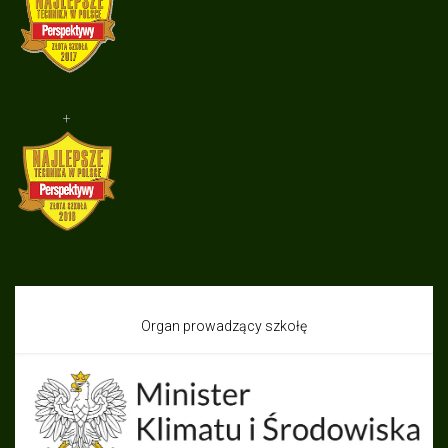
+
Organ prowadzący szkołę