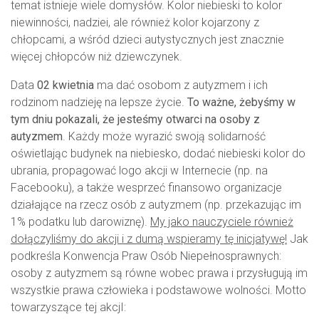
temat istnieje wiele domysłów. Kolor niebieski to kolor
niewinności, nadziei, ale również kolor kojarzony z
chłopcami, a wśród dzieci autystycznych jest znacznie
więcej chłopców niż dziewczynek.
Data
02 kwietnia
ma dać osobom z autyzmem i ich
rodzinom nadzieję na lepsze życie.
To ważne, żebyśmy w
tym dniu pokazali, że jesteśmy otwarci na osoby z
autyzmem
. Każdy może wyrazić swoją solidarność
oświetlając budynek na niebiesko, dodać niebieski kolor do
ubrania, propagować logo akcji w Internecie (np. na
Facebooku), a także wesprzeć finansowo organizacje
działające na rzecz osób z autyzmem (np. przekazując im
1% podatku lub darowiznę).
My jako nauczyciele również
dołączyliśmy do akcji i z dumą wspieramy tę inicjatywę!
Jak
podkreśla Konwencja Praw Osób Niepełnosprawnych:
osoby z autyzmem są równe wobec prawa i przysługują im
wszystkie prawa człowieka i podstawowe wolności. Motto
towarzyszące tej akcjI: