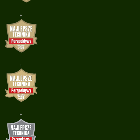
+
+
+