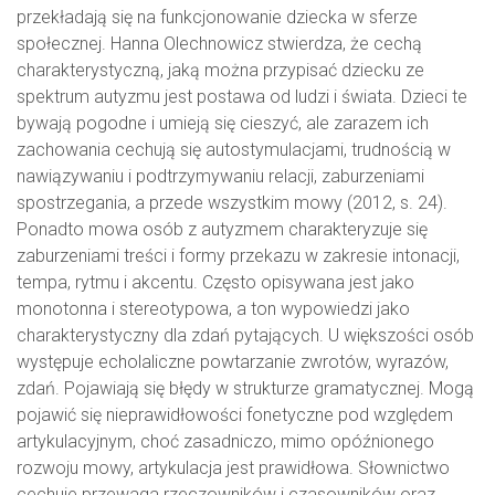
przekładają się na funkcjonowanie dziecka w sferze
społecznej. Hanna Olechnowicz stwierdza, że cechą
charakterystyczną, jaką można przypisać dziecku ze
spektrum autyzmu jest postawa od ludzi i świata. Dzieci te
bywają pogodne i umieją się cieszyć, ale zarazem ich
zachowania cechują się autostymulacjami, trudnością w
nawiązywaniu i podtrzymywaniu relacji, zaburzeniami
spostrzegania, a przede wszystkim mowy (2012, s. 24).
Ponadto mowa osób z autyzmem charakteryzuje się
zaburzeniami treści i formy przekazu w zakresie intonacji,
tempa, rytmu i akcentu. Często opisywana jest jako
monotonna i stereotypowa, a ton wypowiedzi jako
charakterystyczny dla zdań pytających. U większości osób
występuje echolaliczne powtarzanie zwrotów, wyrazów,
zdań. Pojawiają się błędy w strukturze gramatycznej. Mogą
pojawić się nieprawidłowości fonetyczne pod względem
artykulacyjnym, choć zasadniczo, mimo opóźnionego
rozwoju mowy, artykulacja jest prawidłowa. Słownictwo
cechuje przewaga rzeczowników i czasowników oraz