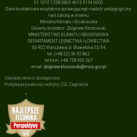
51 1010 1238 0860 4613 9134 0000
Dane kontaktowe wizytatora sprawującego nadzór pedagogiczny
nad szkołą w imieniu
Ministra Klimatu i Środowiska
Główny wizytator Zbigniew Kłosowski
MINISTERSTWO KLIMATU I ŚRODOWISKA
DEPARTAMENT LEŚNICTWA I ŁOWIECTWA
00-922 Warszawa ul: Wawelska 52/54
tel. (+48 22) 36 92 862
tel.kom. +48 728 935 267
email:
zbigniew.klosowski@mos.gov.pl
Oświadczenie o dostępności
Polityka prywatności witryny ZSL Zagnańsk
+