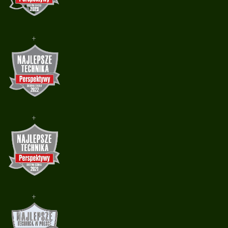
+
+
+