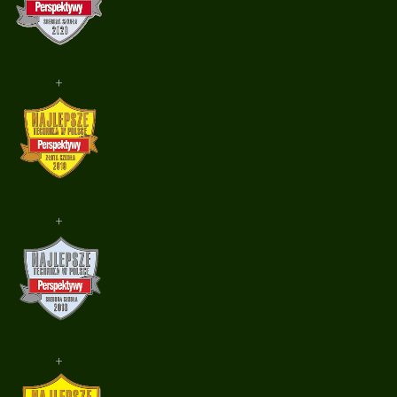
+
+
+