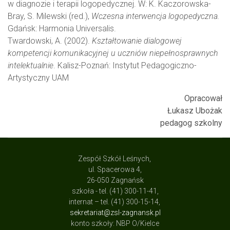
w diagnozie i terapii logopedycznej. W: K. Kaczorowska-
Bray, S. Milewski (red.),
Wczesna interwencja logopedyczna.
Gdańsk: Harmonia Universalis.
Twardowski, A. (2002).
Kształtowanie dialogowej
kompetencji komunikacyjnej u uczniów niepełnosprawnych
intelektualnie
. Kalisz-Poznań: Instytut Pedagogiczno-
Artystyczny UAM
Opracował
Łukasz Ubożak
pedagog szkolny
Zespół Szkół Leśnych,
ul. Spacerowa 4,
26-050 Zagnańsk
szkoła - tel. (41) 300-11-41,
internat – tel. (41) 300-15-14,
sekretariat@zsl-zagnansk.pl
konto szkoły: NBP O/Kielce