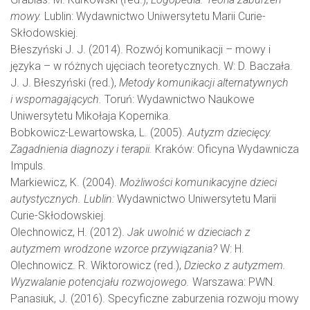
mowy.
Lublin: Wydawnictwo Uniwersytetu Marii Curie-
Skłodowskiej.
Błeszyński J. J. (2014). Rozwój komunikacji – mowy i
języka – w różnych ujęciach teoretycznych. W: D. Baczała.
J. J. Błeszyński (red.),
Metody komunikacji alternatywnych
i wspomagających.
Toruń: Wydawnictwo Naukowe
Uniwersytetu Mikołaja Kopernika.
Bobkowicz-Lewartowska, L. (2005).
Autyzm dziecięcy.
Zagadnienia diagnozy i terapii.
Kraków: Oficyna Wydawnicza
Impuls.
Markiewicz, K. (2004).
Możliwości komunikacyjne dzieci
autystycznych. Lublin:
Wydawnictwo Uniwersytetu Marii
Curie-Skłodowskiej.
Olechnowicz, H. (2012).
Jak uwolnić w dzieciach z
autyzmem wrodzone wzorce przywiązania?
W: H.
Olechnowicz. R. Wiktorowicz (red.),
Dziecko z autyzmem.
Wyzwalanie potencjału rozwojowego.
Warszawa: PWN.
Panasiuk, J. (2016). Specyficzne zaburzenia rozwoju mowy