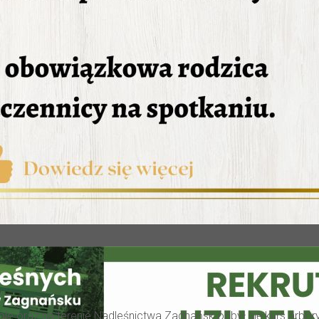
ole oraz na terenie Nadleśnictwa Zagnańsk odbył się kurs arbory