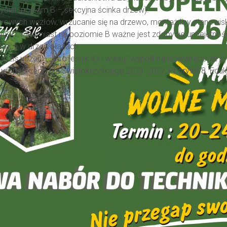
ciel (poziom B – sekcyjna ścinka drzew).
wowych węzłów, wrzucanie się na drzewo, montaż liny stanowisk
T i SRT, natomiast na poziomie B ważne jest zdobycie umiejętno
 pracy w drzewołazach.
u „Dziś uczeń – jutro leśnik XXI wieku” współfinansowanego z
ropejskiego dla Świętokrzyskiego 2021-2027, Priorytet 8. Eduka