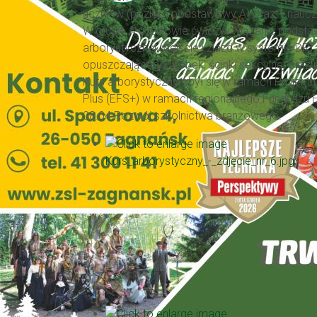
uczniów (poziom podstawowy A) oraz 1 nauczy
W grupie A uczniowie ćwiczyli wiązanie podsta
arborystycznej, wejście i zjazd w systemie DR
opuszczającego urobek, ścinki sekcyjnej oraz
Kurs arborystyczny obył się w ramach Projekt
Plus (EFS+) w ramach regionalnego Funduszu Eu
08.04 Rozwój szkolnictwa branżowego.