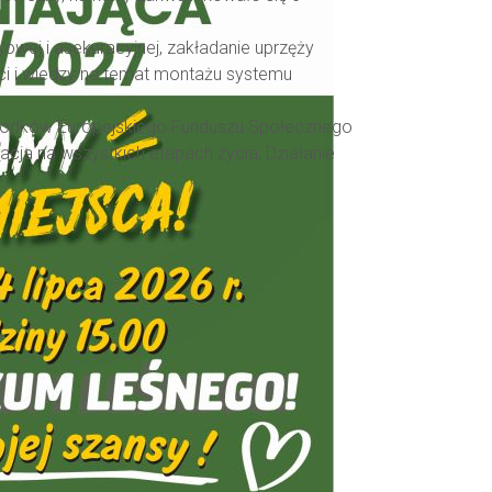
owej i asekuracyjnej, zakładanie uprzęży
ści i wiedzy na temat montażu systemu
e środków Europejskiego Funduszu Społecznego
cja na wszystkich etapach życia, Działanie