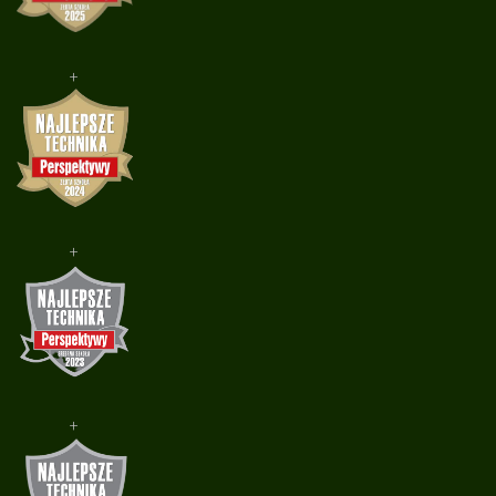
+
+
+