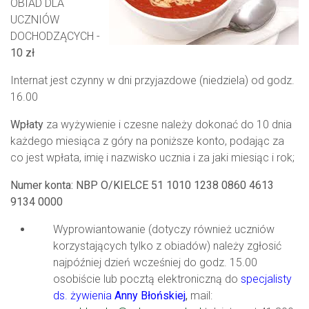
OBIAD DLA
UCZNIÓW
DOCHODZĄCYCH -
10 zł
Internat jest czynny w dni przyjazdowe (niedziela) od godz.
16.00
Wpłaty
za wyżywienie i czesne należy dokonać do 10 dnia
każdego miesiąca z góry na poniższe konto, podając za
co jest wpłata, imię i nazwisko ucznia i za jaki miesiąc i rok;
Numer konta: NBP O/KIELCE 51 1010 1238 0860 4613
9134 0000
Wyprowiantowanie (dotyczy również uczniów
korzystających tylko z obiadów) należy zgłosić
najpóźniej dzień wcześniej do godz. 15.00
osobiście lub pocztą elektroniczną do
specjalisty
ds. żywienia
Anny Błońskiej
,
mail: