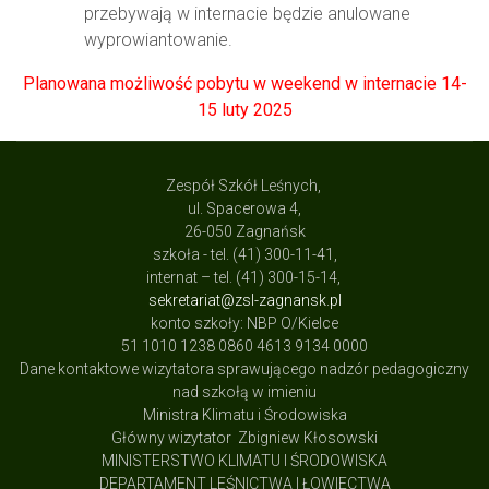
przebywają w internacie będzie anulowane
wyprowiantowanie.
Planowana możliwość pobytu w weekend w internacie 14-
15 luty 2025
Zespół Szkół Leśnych,
ul. Spacerowa 4,
26-050 Zagnańsk
szkoła - tel. (41) 300-11-41,
internat – tel. (41) 300-15-14,
sekretariat@zsl-zagnansk.pl
konto szkoły: NBP O/Kielce
51 1010 1238 0860 4613 9134 0000
Dane kontaktowe wizytatora sprawującego nadzór pedagogiczny
nad szkołą w imieniu
Ministra Klimatu i Środowiska
Główny wizytator Zbigniew Kłosowski
MINISTERSTWO KLIMATU I ŚRODOWISKA
DEPARTAMENT LEŚNICTWA I ŁOWIECTWA