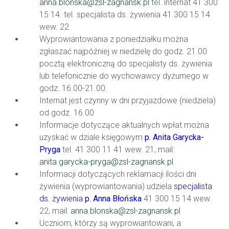
anna.blonska@zsl-zagnansk.pl
tel. internat 41 300
15 14. tel. specjalista ds. żywienia 41 300 15 14
wew. 22
Wyprowiantowania z poniedziałku można
zgłaszać najpóźniej w niedzielę do godz. 21.00
pocztą elektroniczną do specjalisty ds. żywienia
lub telefonicznie do wychowawcy dyżurnego w
godz. 16.00-21.00.
Internat jest czynny w dni przyjazdowe (niedziela)
od godz. 16.00
Informacje dotyczące aktualnych wpłat można
uzyskać w dziale księgowym
p. Anita Garycka-
Pryga
tel. 41 300 11 41 wew. 21, mail:
anita.garycka-pryga@zsl-zagnansk.pl
Informacji dotyczących reklamacji ilości dni
żywienia (wyprowiantowania) udziela
specjalista
ds. żywienia
p. Anna Błońska
41 300 15 14 wew.
22, mail:
anna.blonska@zsl-zagnansk.pl
Uczniom, którzy są wyprowiantowani, a