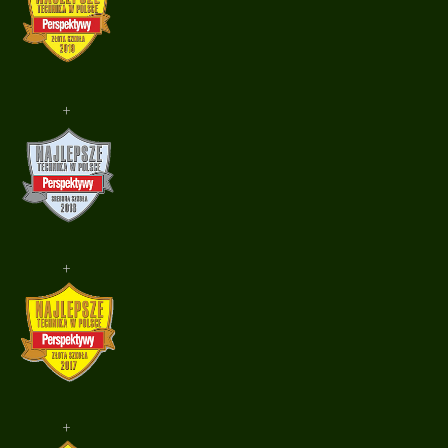
+
+
+