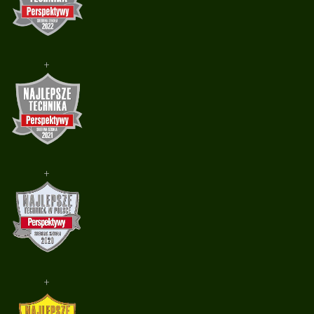
+
+
+