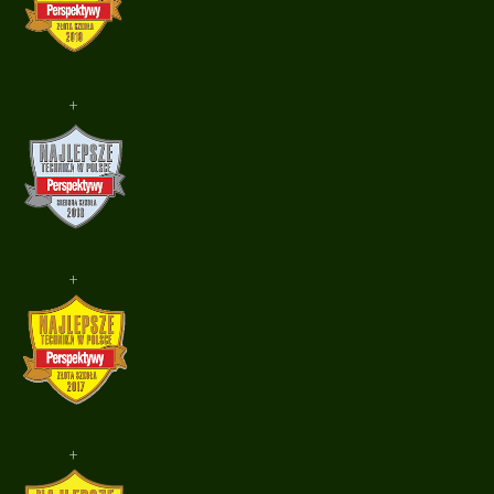
+
+
+