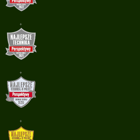
+
+
+