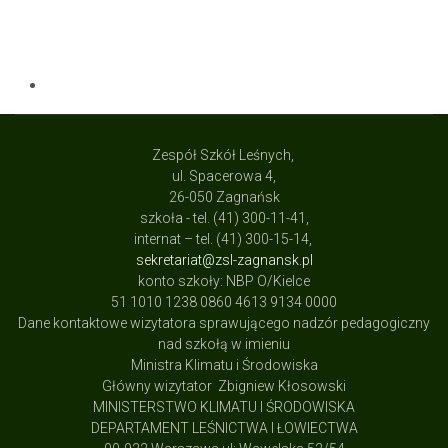
Zespół Szkół Leśnych,
ul. Spacerowa 4,
26-050 Zagnańsk
szkoła - tel. (41) 300-11-41,
internat – tel. (41) 300-15-14,
sekretariat@zsl-zagnansk.pl
konto szkoły: NBP O/Kielce
51 1010 1238 0860 4613 9134 0000
Dane kontaktowe wizytatora sprawującego nadzór pedagogiczny
nad szkołą w imieniu
Ministra Klimatu i Środowiska
Główny wizytator Zbigniew Kłosowski
MINISTERSTWO KLIMATU I ŚRODOWISKA
DEPARTAMENT LEŚNICTWA I ŁOWIECTWA