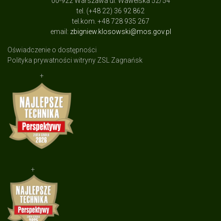
00-922 Warszawa ul: Wawelska 52/54
tel. (+48 22) 36 92 862
tel.kom. +48 728 935 267
email:
zbigniew.klosowski@mos.gov.pl
Oświadczenie o dostępności
Polityka prywatności witryny ZSL Zagnańsk
+
+