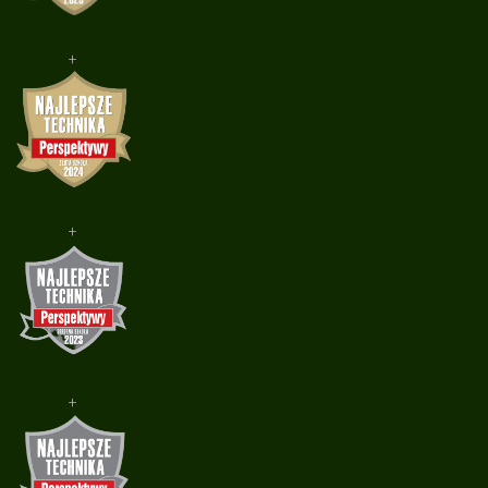
+
+
+