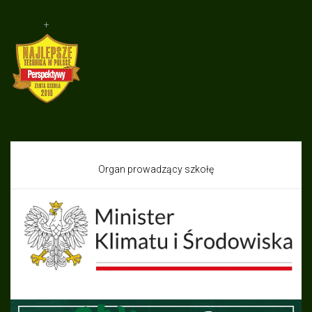
+
Organ prowadzący szkołę