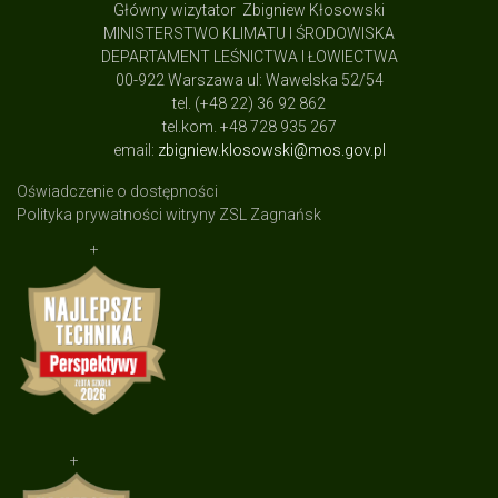
Główny wizytator Zbigniew Kłosowski
MINISTERSTWO KLIMATU I ŚRODOWISKA
DEPARTAMENT LEŚNICTWA I ŁOWIECTWA
00-922 Warszawa ul: Wawelska 52/54
tel. (+48 22) 36 92 862
tel.kom. +48 728 935 267
email:
zbigniew.klosowski@mos.gov.pl
Oświadczenie o dostępności
Polityka prywatności witryny ZSL Zagnańsk
+
+