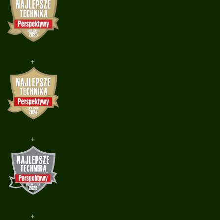
+
+
+