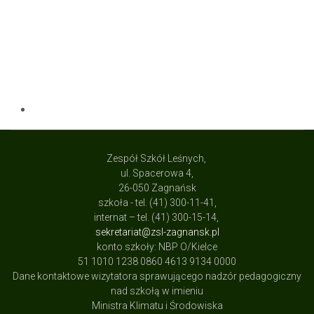
Zespół Szkół Leśnych,
ul. Spacerowa 4,
26-050 Zagnańsk
szkoła - tel. (41) 300-11-41,
internat – tel. (41) 300-15-14,
sekretariat@zsl-zagnansk.pl
konto szkoły: NBP O/Kielce
51 1010 1238 0860 4613 9134 0000
Dane kontaktowe wizytatora sprawującego nadzór pedagogiczny
nad szkołą w imieniu
Ministra Klimatu i Środowiska