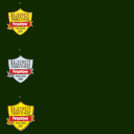
+
+
+