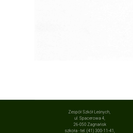
Zespół Szkół Leśnych,
ul. Spacerowa 4,
26-050 Zagnańsk
szkoła - tel. (41) 300-11-41,