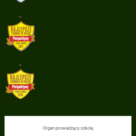
+
+
Organ prowadzący szkołę