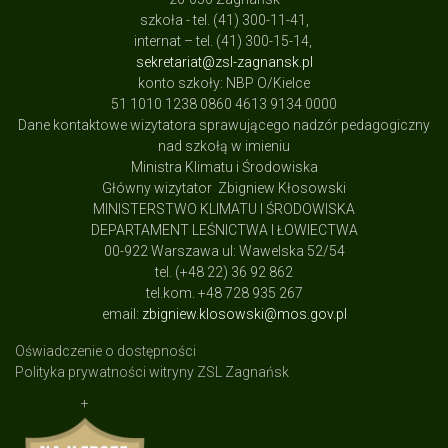
szkoła - tel. (41) 300-11-41,
internat – tel. (41) 300-15-14,
sekretariat@zsl-zagnansk.pl
konto szkoły: NBP O/Kielce
51 1010 1238 0860 4613 9134 0000
Dane kontaktowe wizytatora sprawującego nadzór pedagogiczny
nad szkołą w imieniu
Ministra Klimatu i Środowiska
Główny wizytator Zbigniew Kłosowski
MINISTERSTWO KLIMATU I ŚRODOWISKA
DEPARTAMENT LEŚNICTWA I ŁOWIECTWA
00-922 Warszawa ul: Wawelska 52/54
tel. (+48 22) 36 92 862
tel.kom. +48 728 935 267
email:
zbigniew.klosowski@mos.gov.pl
Oświadczenie o dostępności
Polityka prywatności witryny ZSL Zagnańsk
+