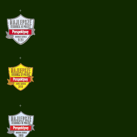
+
+
+