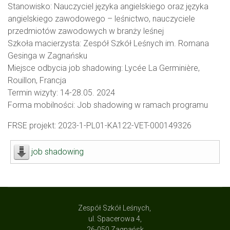
Stanowisko: Nauczyciel języka angielskiego oraz języka
angielskiego zawodowego – leśnictwo, nauczyciele
przedmiotów zawodowych w branży leśnej
Szkoła macierzysta: Zespół Szkół Leśnych im. Romana
Gesinga w Zagnańsku
Miejsce odbycia job shadowing: Lycée La Germinière,
Rouillon, Francja
Termin wizyty: 14-28.05. 2024
Forma mobilności: Job shadowing w ramach programu
FRSE projekt: 2023-1-PL01-KA122-VET-000149326
job shadowing
Zespół Szkół Leśnych,
ul. Spacerowa 4,
26-050 Zagnańsk