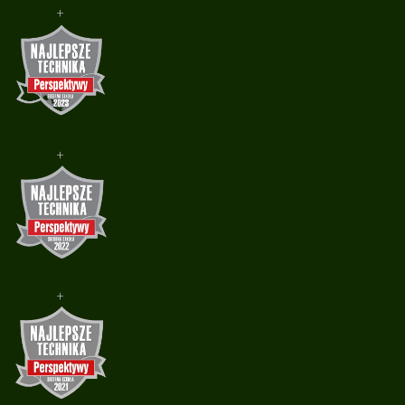
+
+
+