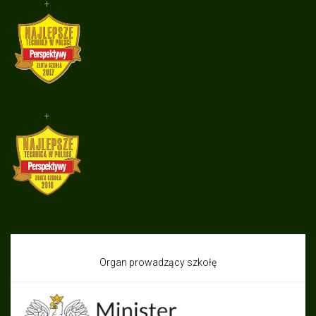
+
+
Organ prowadzący szkołę