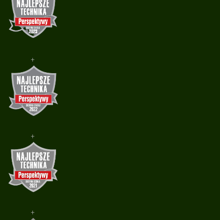
+
+
+