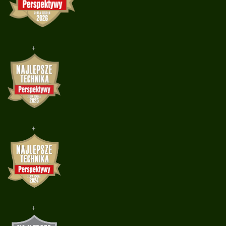
+
+
+