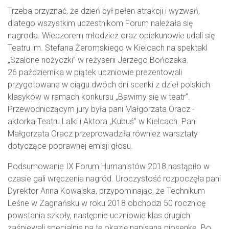
Trzeba przyznać, że dzień był pełen atrakcji i wyzwań,
dlatego wszystkim uczestnikom Forum należała się
nagroda. Wieczorem młodzież oraz opiekunowie udali się
Teatru im. Stefana Żeromskiego w Kielcach na spektakl
„Szalone nożyczki” w reżyserii Jerzego Bończaka.
26 października w piątek uczniowie prezentowali
przygotowane w ciągu dwóch dni scenki z dzieł polskich
klasyków w ramach konkursu „Bawimy się w teatr”.
Przewodniczącym jury była pani Małgorzata Oracz -
aktorka Teatru Lalki i Aktora „Kubuś” w Kielcach. Pani
Małgorzata Oracz przeprowadziła również warsztaty
dotyczące poprawnej emisji głosu.
Podsumowanie IX Forum Humanistów 2018 nastąpiło w
czasie gali wręczenia nagród. Uroczystość rozpoczęła pani
Dyrektor Anna Kowalska, przypominając, że Technikum
Leśne w Zagnańsku w roku 2018 obchodzi 50 rocznicę
powstania szkoły, następnie uczniowie klas drugich
zaśpiewali specjalnie na tę okazję napisaną piosenkę „Bo