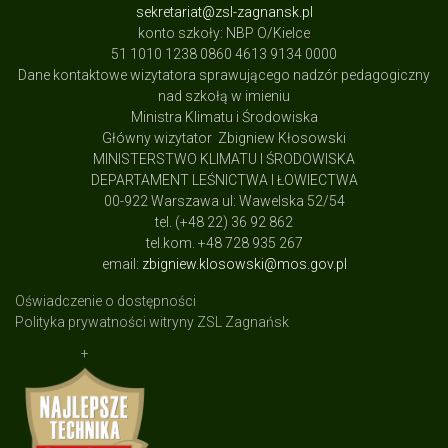
sekretariat@zsl-zagnansk.pl
konto szkoły: NBP O/Kielce
51 1010 1238 0860 4613 9134 0000
Dane kontaktowe wizytatora sprawującego nadzór pedagogiczny
nad szkołą w imieniu
Ministra Klimatu i Środowiska
Główny wizytator Zbigniew Kłosowski
MINISTERSTWO KLIMATU I ŚRODOWISKA
DEPARTAMENT LEŚNICTWA I ŁOWIECTWA
00-922 Warszawa ul: Wawelska 52/54
tel. (+48 22) 36 92 862
tel.kom. +48 728 935 267
email:
zbigniew.klosowski@mos.gov.pl
Oświadczenie o dostępności
Polityka prywatności witryny ZSL Zagnańsk
+