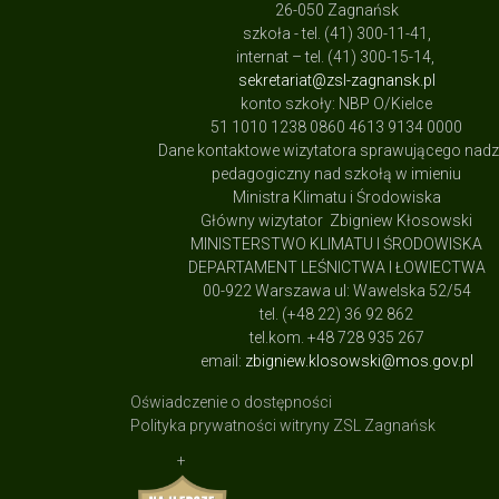
26-050 Zagnańsk
szkoła - tel. (41) 300-11-41,
internat – tel. (41) 300-15-14,
sekretariat@zsl-zagnansk.pl
konto szkoły: NBP O/Kielce
51 1010 1238 0860 4613 9134 0000
Dane kontaktowe wizytatora sprawującego nad
pedagogiczny nad szkołą w imieniu
Ministra Klimatu i Środowiska
Główny wizytator Zbigniew Kłosowski
MINISTERSTWO KLIMATU I ŚRODOWISKA
DEPARTAMENT LEŚNICTWA I ŁOWIECTWA
00-922 Warszawa ul: Wawelska 52/54
tel. (+48 22) 36 92 862
tel.kom. +48 728 935 267
email:
zbigniew.klosowski@mos.gov.pl
Oświadczenie o dostępności
Polityka prywatności witryny ZSL Zagnańsk
+