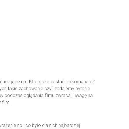
 odurzające np.: Kto może zostać narkomanem?
ych takie zachowanie czyli zadajemy pytanie
by podczas oglądania filmu zwracali uwagę na
 film.
żenie np.: co było dla nich najbardziej