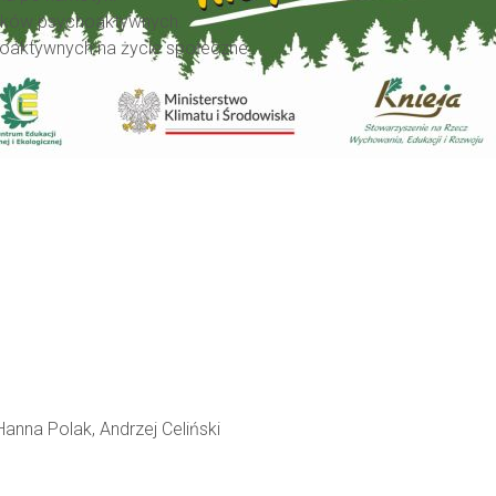
dków psychoaktywnych.
oaktywnych na życie społeczne.
Hanna Polak, Andrzej Celiński