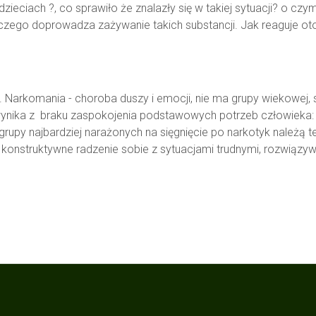
dzieciach ?, co sprawiło że znalazły się w takiej sytuacji? 
czego doprowadza zażywanie takich substancji. Jak reaguje 
rkomania - choroba duszy i emocji, nie ma grupy wiekowej, 
ynika z braku zaspokojenia podstawowych potrzeb człowieka: m
rupy najbardziej narażonych na sięgnięcie po narkotyk należą t
ć, konstruktywne radzenie sobie z sytuacjami trudnymi, rozwiąz