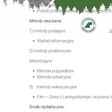
Zapamiętał konsekwencje zażywania śro
Potrafi przedstawić wpływ środków psych
Metody nauczania
:
1) metody podające
Wykład informacyjny
2) metody problemowe
Aktywizujące
Metoda przypadków
Metoda sytuacyjna
3) metody waloryzacyjne
Film –
Dzieci z Leningradzkiego
,reżyseria: 
Środki dydaktyczne: