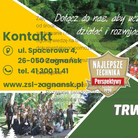
Konspekt Zajęć Wychowawczych Int
Zajęcia mają za zadanie pokazanie innej stron
od środków psychoaktywnych, ale zrozumienie
zachowanie i reakcje człowieka. Przebieg zaję
ogólną wiedzę na temat narkomanii. To w trakc
dokumentalnego pomoże młodzieży w wizualizac
Czas realizacji: 60
minut
Cele ogólne:
Uzupełnienie podstawowych informacji o n
Rozwijanie świadomości niebezpieczeństw
Kształtowanie poczucia odpowiedzialności
Cele szczegółowe:
Uczeń :
Zna mechanizmy prowadzące do sięgnięci