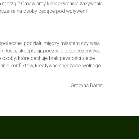
o czym marzą ? Omawiamy konsekwencje zażywania
otoczenie na osoby będące pod wpływem
społecznej podziału między miastem czy wsią
iłości, akceptacji, poczucia bezpieczeństwa.
e osoby, które cechuje brak pewności siebie
ywanie konfliktów, kreatywne spędzanie wolnego
Grażyna Baran