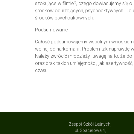
szokujące w filmie?, czego dowiadujemy się o 
środków odurzających, psychoaktywnych. Do 
środków psychoaktywnych.
Podsumowanie
Całość podsumowujemy wspólnym wnioskiem. Na
wolnej od narkomanii. Problem tak naprawdę w
Należy zwrócić młodzieży uwagę na to, że do g
oraz brak takich umiejętności, jak asertywnoś
czasu.
Zespół Szkół Leśnych,
ul. Spacerowa 4,