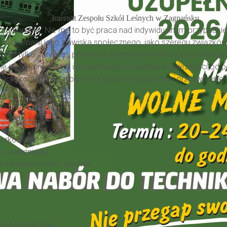
ernat Zespołu Szkół Leśnych w Zagnańsku
y narkomanii. Nie ma to być praca nad indywidualnym przypadk
 narkomanii jako zjawiska społecznego, jako szeregu związkó
ć jest tylko zarysem, ponieważ zajęcia kierowane są do młodzi
ie zajęć korygujemy i uzupełniamy ich wiedzę w zależności od p
ji problemu co wpłynie na lepsze zrozumienie i przyswojenie t
arkomanii.
 uzależnienia.
 za swoje życie i zdrowie.
a po narkotyki