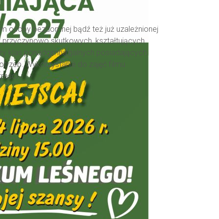
iem osoby bezdomnej bądź też już uzależnionej
w przyczynowo skutkowych, kształtujących
eży klas ponadgimnazjalnych posiadających
otrzeb. Wykorzystanie do zajęć filmu
reści.