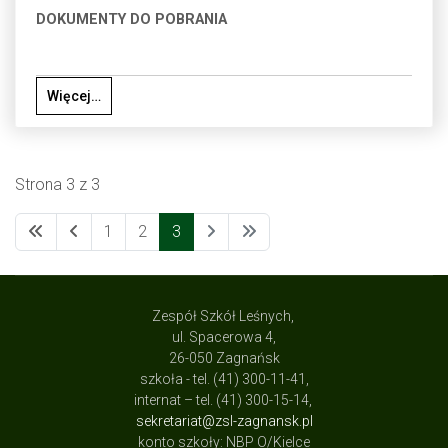
DOKUMENTY DO POBRANIA
Więcej…
Strona 3 z 3
1
2
3
Zespół Szkół Leśnych,
ul. Spacerowa 4,
26-050 Zagnańsk
szkoła - tel. (41) 300-11-41,
internat – tel. (41) 300-15-14,
sekretariat@zsl-zagnansk.pl
konto szkoły: NBP O/Kielce