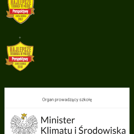
+
Organ prowadzący szkołę