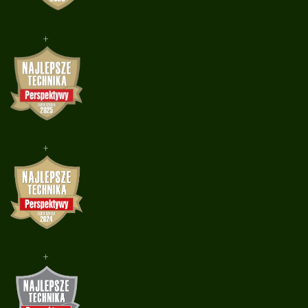
+
+
+