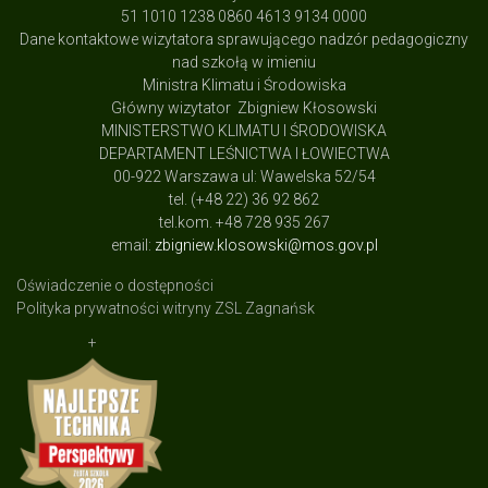
51 1010 1238 0860 4613 9134 0000
Dane kontaktowe wizytatora sprawującego nadzór pedagogiczny
nad szkołą w imieniu
Ministra Klimatu i Środowiska
Główny wizytator Zbigniew Kłosowski
MINISTERSTWO KLIMATU I ŚRODOWISKA
DEPARTAMENT LEŚNICTWA I ŁOWIECTWA
00-922 Warszawa ul: Wawelska 52/54
tel. (+48 22) 36 92 862
tel.kom. +48 728 935 267
email:
zbigniew.klosowski@mos.gov.pl
Oświadczenie o dostępności
Polityka prywatności witryny ZSL Zagnańsk
+