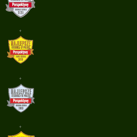
+
+
+