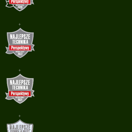
+
+
+