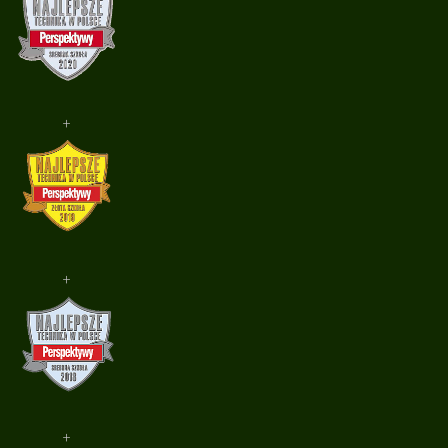
+
+
+