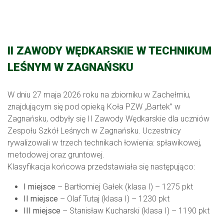
II ZAWODY WĘDKARSKIE W TECHNIKUM
LEŚNYM W ZAGNAŃSKU
W dniu 27 maja 2026 roku na zbiorniku w Zachełmiu,
znajdującym się pod opieką Koła PZW „Bartek” w
Zagnańsku, odbyły się II Zawody Wędkarskie dla uczniów
Zespołu Szkół Leśnych w Zagnańsku. Uczestnicy
rywalizowali w trzech technikach łowienia: spławikowej,
metodowej oraz gruntowej.
Klasyfikacja końcowa przedstawiała się następująco:
I miejsce
– Bartłomiej Gałek (klasa I) – 1275 pkt
II miejsce
– Olaf Tutaj (klasa I) – 1230 pkt
III miejsce
– Stanisław Kucharski (klasa I) – 1190 pkt