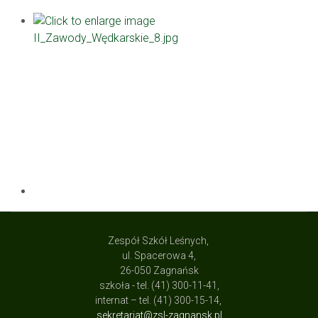
Zespół Szkół Leśnych,
ul. Spacerowa 4,
26-050 Zagnańsk
szkoła - tel. (41) 300-11-41,
internat – tel. (41) 300-15-14,
sekretariat@zsl-zagnansk.pl