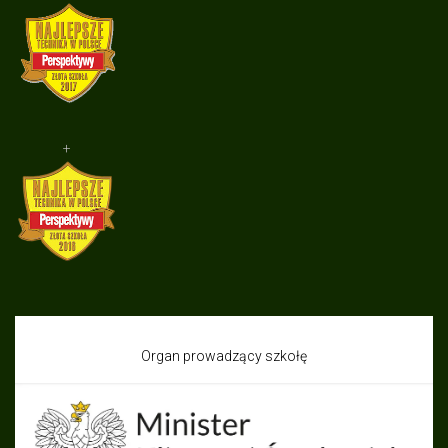
+
Organ prowadzący szkołę