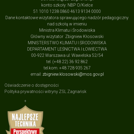
konto szkoły: NBP O/Kielce
51 1010 1238 0860 4613 9134 0000
Dane kontaktowe wizytatora sprawującego nadzór pedagogiczny
nad szkołą w imieniu
Ministra Klimatu i Środowiska
Główny wizytator Zbigniew Kłosowski
MINISTERSTWO KLIMATU I ŚRODOWISKA
DEPARTAMENT LEŚNICTWA I ŁOWIECTWA
00-922 Warszawa ul: Wawelska 52/54
tel. (+48 22) 36 92 862
tel.kom. +48 728 935 267
email:
zbigniew.klosowski@mos.gov.pl
Oświadczenie o dostępności
Polityka prywatności witryny ZSL Zagnańsk
+