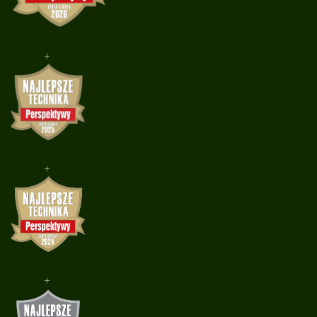
+
+
+