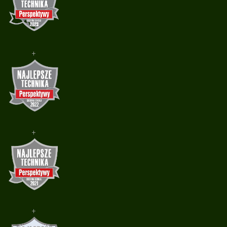
+
+
+