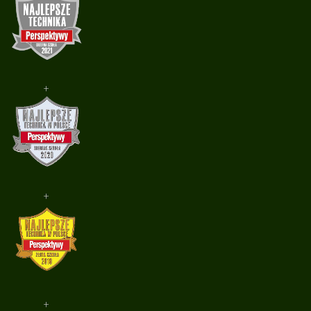
+
+
+