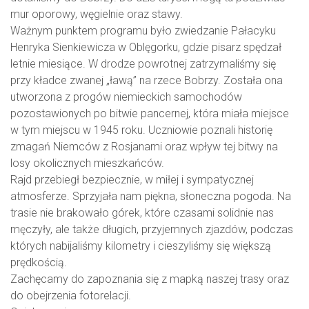
mur oporowy, węgielnie oraz stawy.
Ważnym punktem programu było zwiedzanie Pałacyku
Henryka Sienkiewicza w Oblęgorku, gdzie pisarz spędzał
letnie miesiące. W drodze powrotnej zatrzymaliśmy się
przy kładce zwanej „ławą” na rzece Bobrzy. Została ona
utworzona z progów niemieckich samochodów
pozostawionych po bitwie pancernej, która miała miejsce
w tym miejscu w 1945 roku. Uczniowie poznali historię
zmagań Niemców z Rosjanami oraz wpływ tej bitwy na
losy okolicznych mieszkańców.
Rajd przebiegł bezpiecznie, w miłej i sympatycznej
atmosferze. Sprzyjała nam piękna, słoneczna pogoda. Na
trasie nie brakowało górek, które czasami solidnie nas
męczyły, ale także długich, przyjemnych zjazdów, podczas
których nabijaliśmy kilometry i cieszyliśmy się większą
prędkością.
Zachęcamy do zapoznania się z mapką naszej trasy oraz
do obejrzenia fotorelacji.