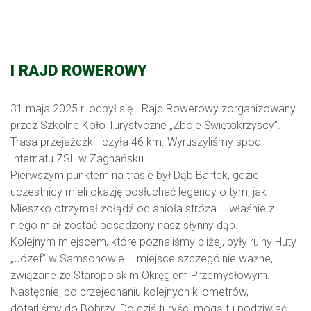
I RAJD ROWEROWY
31 maja 2025 r. odbył się I Rajd Rowerowy zorganizowany
przez Szkolne Koło Turystyczne „Zbóje Świętokrzyscy”.
Trasa przejażdżki liczyła 46 km. Wyruszyliśmy spod
Internatu ZSL w Zagnańsku.
Pierwszym punktem na trasie był Dąb Bartek, gdzie
uczestnicy mieli okazję posłuchać legendy o tym, jak
Mieszko otrzymał żołądź od anioła stróża – właśnie z
niego miał zostać posadzony nasz słynny dąb.
Kolejnym miejscem, które poznaliśmy bliżej, były ruiny Huty
„Józef” w Samsonowie – miejsce szczególnie ważne,
związane ze Staropolskim Okręgiem Przemysłowym.
Następnie, po przejechaniu kolejnych kilometrów,
dotarliśmy do Bobrzy. Do dziś turyści mogą tu podziwiać