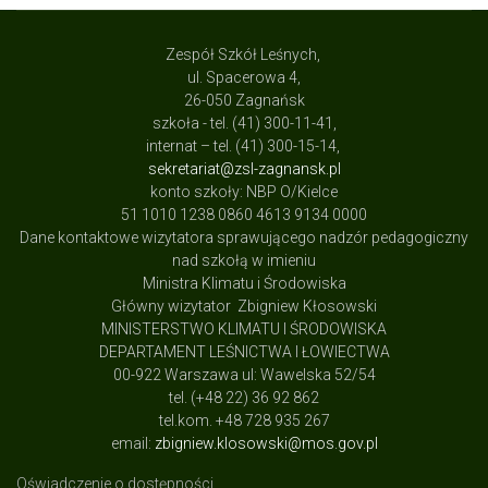
Zespół Szkół Leśnych,
ul. Spacerowa 4,
26-050 Zagnańsk
szkoła - tel. (41) 300-11-41,
internat – tel. (41) 300-15-14,
sekretariat@zsl-zagnansk.pl
konto szkoły: NBP O/Kielce
51 1010 1238 0860 4613 9134 0000
Dane kontaktowe wizytatora sprawującego nadzór pedagogiczny
nad szkołą w imieniu
Ministra Klimatu i Środowiska
Główny wizytator Zbigniew Kłosowski
MINISTERSTWO KLIMATU I ŚRODOWISKA
DEPARTAMENT LEŚNICTWA I ŁOWIECTWA
00-922 Warszawa ul: Wawelska 52/54
tel. (+48 22) 36 92 862
tel.kom. +48 728 935 267
email:
zbigniew.klosowski@mos.gov.pl
Oświadczenie o dostępności