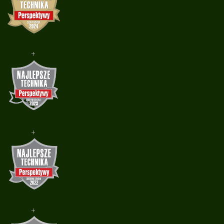
+
+
+