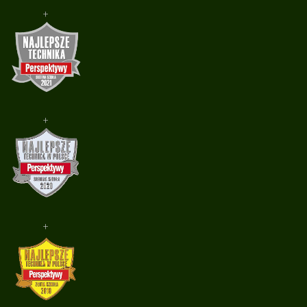
+
+
+