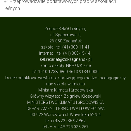
✅ Przeprowadzanie podstawowych prac w szkółkach
leśnych.
Zespół Szkół Leśnych,
ul. Spacerowa 4,
26-050 Zagnańsk
szkoła - tel. (41) 300-11-41,
internat – tel. (41) 300-15-14,
sekretariat@zsl-zagnansk.pl
konto szkoły: NBP O/Kielce
51 1010 1238 0860 4613 9134 0000
Dane kontaktowe wizytatora sprawującego nadzór pedagogiczny
nad szkołą w imieniu
Ministra Klimatu i Środowiska
Główny wizytator Zbigniew Kłosowski
MINISTERSTWO KLIMATU I ŚRODOWISKA
DEPARTAMENT LEŚNICTWA I ŁOWIECTWA
00-922 Warszawa ul: Wawelska 52/54
tel. (+48 22) 36 92 862
tel.kom. +48 728 935 267