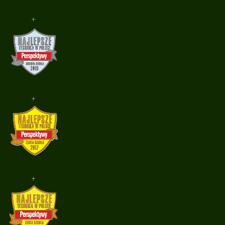
+
+
+