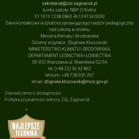
sekretariat@zsl-zagnansk.pl
konto szkoły: NBP O/Kielce
51 1010 1238 0860 4613 9134 0000
Dane kontaktowe wizytatora sprawującego nadzór pedagogiczny
nad szkołą w imieniu
Ministra Klimatu i Środowiska
Główny wizytator Zbigniew Kłosowski
MINISTERSTWO KLIMATU I ŚRODOWISKA
DEPARTAMENT LEŚNICTWA I ŁOWIECTWA
00-922 Warszawa ul: Wawelska 52/54
tel. (+48 22) 36 92 862
tel.kom. +48 728 935 267
email:
zbigniew.klosowski@mos.gov.pl
Oświadczenie o dostępności
Polityka prywatności witryny ZSL Zagnańsk
+