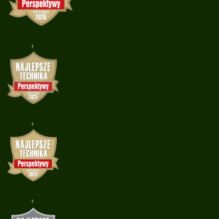
+
+
+