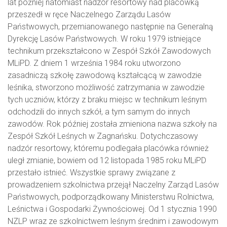
lat później natomiast nadzór resortowy nad placówką
przeszedł w ręce Naczelnego Zarządu Lasów
Państwowych, przemianowanego następnie na Generalną
Dyrekcję Lasów Państwowych. W roku 1979 istniejące
technikum przekształcono w Zespół Szkół Zawodowych
MLiPD. Z dniem 1 września 1984 roku utworzono
zasadniczą szkołę zawodową kształcącą w zawodzie
leśnika, stworzono możliwość zatrzymania w zawodzie
tych uczniów, którzy z braku miejsc w technikum leśnym
odchodzili do innych szkół, a tym samym do innych
zawodów. Rok później została zmieniona nazwa szkoły na
Zespół Szkół Leśnych w Zagnańsku. Dotychczasowy
nadzór resortowy, któremu podlegała placówka również
uległ zmianie, bowiem od 12 listopada 1985 roku MLiPD
przestało istnieć. Wszystkie sprawy związane z
prowadzeniem szkolnictwa przejął Naczelny Zarząd Lasów
Państwowych, podporządkowany Ministerstwu Rolnictwa,
Leśnictwa i Gospodarki Żywnościowej. Od 1 stycznia 1990
NZLP wraz ze szkolnictwem leśnym średnim i zawodowym