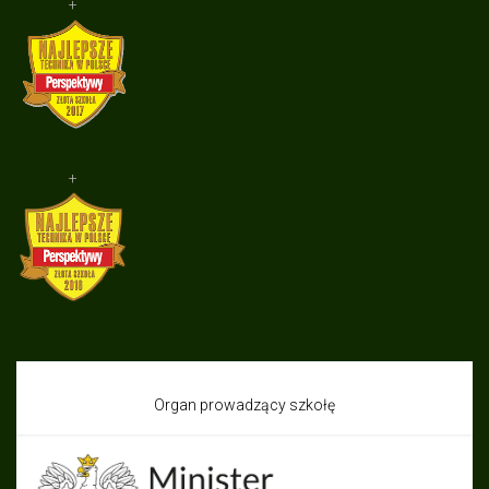
+
+
Organ prowadzący szkołę