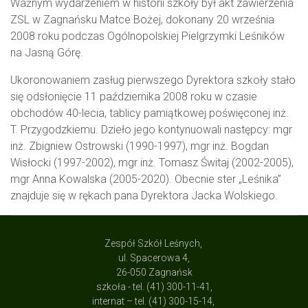
Ważnym wydarzeniem w historii szkoły był akt zawierzenia
ZSL w Zagnańsku Matce Bożej, dokonany 20 września
2008 roku podczas Ogólnopolskiej Pielgrzymki Leśników
na Jasną Górę.
Ukoronowaniem zasług pierwszego Dyrektora szkoły stało
się odsłonięcie 11 października 2008 roku w czasie
obchodów 40-lecia, tablicy pamiątkowej poświęconej inż.
T. Przygodzkiemu. Dzieło jego kontynuowali następcy: mgr
inż. Zbigniew Ostrowski (1990-1997), mgr inż. Bogdan
Wisłocki (1997-2002), mgr inż. Tomasz Świtaj (2002-2005),
mgr Anna Kowalska (2005-2020). Obecnie ster „Leśnika”
znajduje się w rękach pana Dyrektora Jacka Wolskiego.
Zespół Szkół Leśnych,
ul. Spacerowa 4,
26-050 Zagnańsk
szkoła - tel. (41) 300-11-41,
internat – tel. (41) 300-15-14,