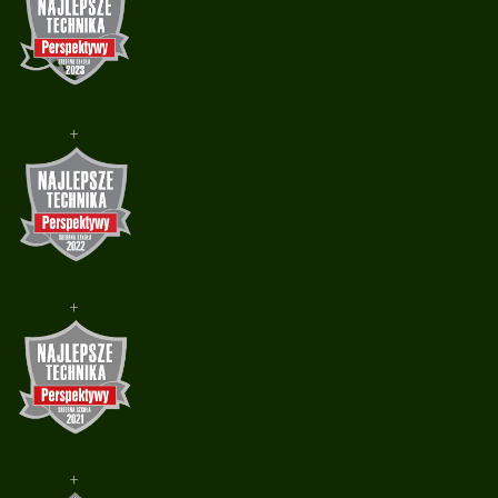
+
+
+