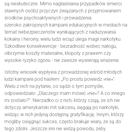
są nieskuteczne. Mimo nagłaśniania przypadków śmierci
sławnych osóbz przyczyn związanych z przyjmowaniem
środków psychoaktywnych i prowadzenia
szeroko zakrojonych kampanii edukacyjnych w mediach na
temat niebezpieczeństw wynikających z nadużywania
kokainy i heroiny, wielu ludzi wciąż ulega magii narkotyku.
Szkodliwe konsekwencje - bezradność wobec nałogu,
olbrzymie koszty materialne, kłopoty z prawem czy
wysokie ryzyko zgonu - nie zawsze wywierają wrażenie.
Istotny wniosek wypływa z prowadzonej wśród młodych
ludzi kampanii pod hasłem: „Po prostu powiedz »nie«".
Wielu z nich na pytanie, co sądzi o tym pomyśle,
odpowiedziało: „Dlaczego mam mówić »nie«? A co innego
mi zostało?". Nierzadko ci z nich, którzy czują, że ich nie
dotyczy amerykański mit sukcesu, sięgają po narkotyki,
widząc w nich jedyną dostępną gratyfikację. Innym, którzy
mogliby osiągnąć sukces, często brakuje wiary, że są do
tego zdolni. Jeszcze inni nie widzą powodu, żeby