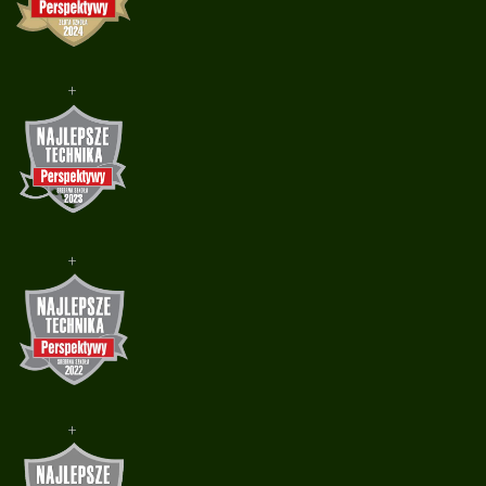
+
+
+