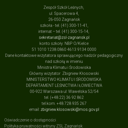
Zespół Szkół Leśnych,
ul. Spacerowa 4,
26-050 Zagnańsk
szkoła - tel. (41) 300-11-41,
internat – tel. (41) 300-15-14,
sekretariat@zsl-zagnansk.pl
konto szkoły: NBP O/Kielce
51 1010 1238 0860 4613 9134 0000
Dane kontaktowe wizytatora sprawującego nadzór pedagogiczny
nad szkołą w imieniu
Ministra Klimatu i Środowiska
Główny wizytator Zbigniew Kłosowski
MINISTERSTWO KLIMATU I ŚRODOWISKA
DEPARTAMENT LEŚNICTWA I ŁOWIECTWA
00-922 Warszawa ul: Wawelska 52/54
tel. (+48 22) 36 92 862
tel.kom. +48 728 935 267
email:
zbigniew.klosowski@mos.gov.pl
Oświadczenie o dostępności
Polityka prywatności witryny ZSL Zagnańsk