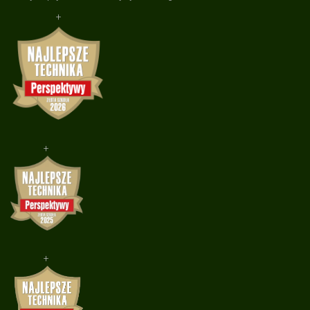
+
+
+