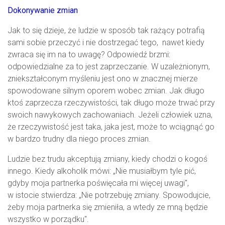
Dokonywanie zmian
Jak to się dzieje, że ludzie w sposób tak rażący potrafią
sami sobie przeczyć i nie dostrzegać tego, nawet kiedy
zwraca się im na to uwagę? Odpowiedź brzmi:
odpowiedzialne za to jest zaprzeczanie. W uzależnionym,
zniekształconym myśleniu jest ono w znacznej mierze
spowodowane silnym oporem wobec zmian. Jak długo
ktoś zaprzecza rzeczywistości, tak długo może trwać przy
swoich nawykowych zachowaniach. Jeżeli człowiek uzna,
że rzeczywistość jest taka, jaka jest, może to wciągnąć go
w bardzo trudny dla niego proces zmian.
Ludzie bez trudu akceptują zmiany, kiedy chodzi o kogoś
innego. Kiedy alkoholik mówi: „Nie musiałbym tyle pić,
gdyby moja partnerka poświęcała mi więcej uwagi",
w istocie stwierdza: „Nie potrzebuję zmiany. Spowodujcie,
żeby moja partnerka się zmieniła, a wtedy ze mną będzie
wszystko w porządku".