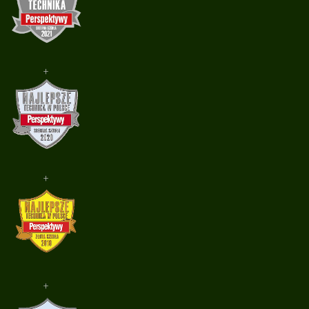
+
+
+