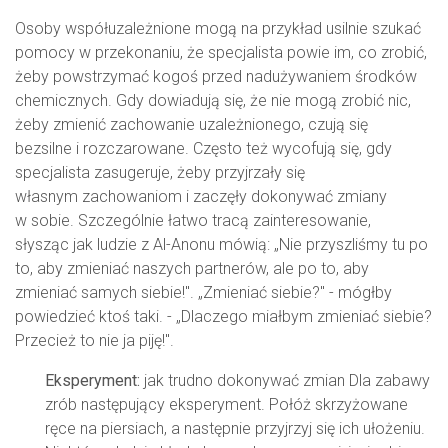
Osoby współuzależnione mogą na przykład usilnie szukać
pomocy w przekonaniu, że specjalista powie im, co zrobić,
żeby powstrzymać kogoś przed nadużywaniem środków
chemicznych. Gdy dowiadują się, że nie mogą zrobić nic,
żeby zmienić zachowanie uzależnionego, czują się
bezsilne i rozczarowane. Często też wycofują się, gdy
specjalista zasugeruje, żeby przyjrzały się
własnym zachowaniom i zaczęły dokonywać zmiany
w sobie. Szczególnie łatwo tracą zainteresowanie,
słysząc jak ludzie z Al-Anonu mówią: „Nie przyszliśmy tu po
to, aby zmieniać naszych partnerów, ale po to, aby
zmieniać samych siebie!". „Zmieniać siebie?" - mógłby
powiedzieć ktoś taki. - „Dlaczego miałbym zmieniać siebie?
Przecież to nie ja piję!".
Eksperyment:
jak trudno dokonywać zmian Dla zabawy
zrób następujący eksperyment. Połóż skrzyżowane
ręce na piersiach, a następnie przyjrzyj się ich ułożeniu.