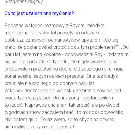
(Fragment książki)
Co to jest uzależnione myślenie?
Podczas wstępnej rozmowy z Rayem, młodym
mężczyzną, który został przyjęty na oddział dla
osób uzależnionych od narkotyków, spytałem: „Co się
stało, że postanowiłeś zrobić coś z tym problemem?". „Od
paru lat jestem na kokainie - odpowiedział Ray - i zdarza mi
się nie brać przez kilka tygodni, ale nigdy wcześniej nie
próbowałem przestać na dobre. Od zeszłego roku moja
żonanaciska, żebym całkiem przestał. Ona też kiedyś
brała, ale nie robi tego od dobrych paru lat.
W końcu doszedłem do wniosku, że branie koki nie jest
warte tych wszystkich kłótni z żoną i postanowiłem
to rzucić. Naprawdę chciałem tak zrobić, ale po dwóch
tygodniach znów zacząłem brać i to mi coś udowodniło.
Nie jestem głupi. Teraz wiem, że to chyba na pewno
niemożliwe, żebym sam przestał".