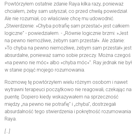
Powtórzyłem ostatnie zdanie Raya kilka razy, ponieważ
chciałem, żeby sam usłyszał, co przed chwilą powiedział.
Ale nie rozumiał, co właściwie chcę mu udowodnić.
„Stwierdzenie: »Chyba potrafię sam przestać« jest całkiem
logiczne" - powiedziałem. - „Równie logicznie brzmi: »Jest
na pewno niemożliwe, żebym sam przestał«. Ale zdanie:
»To chyba na pewno niemożliwe, żebym sam przestał« jest
absurdalne, ponieważ samo sobie przeczy. Można czegoś
»na pewno nie móc« albo »chyba móc«". Ray jednak nie był
w stanie pojąć mojego rozumowania.
Rozmowę tę powtórzyłem wielu różnym osobom i nawet
wytrawni terapeuci początkowo nie reagowali, czekając na
puentę. Dopiero kiedy wskazywałem na sprzeczność
między „na pewno nie potrafię" i „chyba", dostrzegali
absurdalność tego stwierdzenia i pokrętność rozumowania
Raya.
[…]