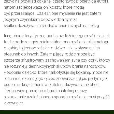
zażyć na przykład kokainę, często zwodzi obietnica euforii,
natomiast lekceważą oni koszty, które mogą
być przerażające. Uzależnione myślenie nie jest zatem
jedynym czynnikiem odpowiedzialnym za
skutki oddziaływania środków chemicznych na mózg.
Inną charakterystyczną cechą uzależnionego myślenia jest
to, że podczas gdy zniekształca ono myślenie ofiar nałogu
o sobie, to jednocześnie - o dziwo - nie wpływa na ich
stosunek do innych. Zatem pijący rodzic może być
szczerze sfrustrowany zachowaniem syna czy córki, którzy
nie rozumieją destrukcyjnych skutków brania narkotyków.
Podobnie dziecko, które narkotyzuje się kokainą, może nie
rozumieć, czemu jego ojciec znowu zaczął pić po tym, jak
cudem uniknął śmierci wskutek nadużywania alkoholu.
Trzeba więc pamiętać o bardzo istotnej rzeczy:
rozpoznanie uzależnionego sposobu myślenia musi przyjść
z zewnątrz.