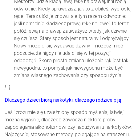
Niektórzy ludzie kładą lewą rękę na prawej, inni robią
odwrotnie. Kiedy sprawdzisz, jak to zrobiłeś, wyprostuj
ręce. Teraz ułóż je znowu, ale tym razem odwrotnie:
jeśli normalnie kładziesz prawą rękę na lewej, to teraz
połóż lewą na prawej. Zauważysz wtedy, jak dziwnie
się czujesz. Stary sposób jest naturalny i odprężający.
Nowy może ci się wydawać dziwny i możesz mieć
poczucie, że nigdy nie uda ci się w tej pozycji
odpocząć. Skoro prosta zmiana ułożenia rąk jest tak
niewygodna, to pomyśl, jak niewygodna może być
zmiana własnego zachowania czy sposobu życia.
[…]
Dlaczego dzieci biorą narkotyki, dlaczego rodzice piją
Jeśli zrozumie się uzależniony sposób myślenia, łatwiej
można wyjaśnić, dlaczego zawodzą niektóre próby
zapobiegania alkoholizmowi czy nadużywaniu narkotyków.
Najczęściej stosowane metody, polegające na straszeniu,