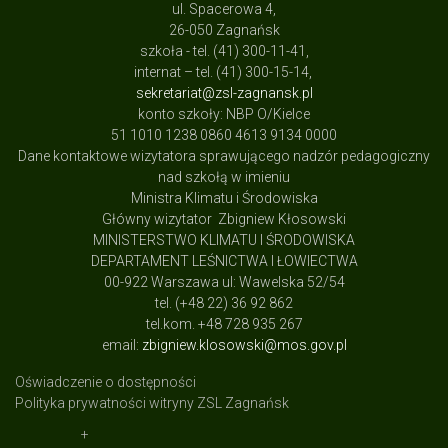
ul. Spacerowa 4,
26-050 Zagnańsk
szkoła - tel. (41) 300-11-41,
internat – tel. (41) 300-15-14,
sekretariat@zsl-zagnansk.pl
konto szkoły: NBP O/Kielce
51 1010 1238 0860 4613 9134 0000
Dane kontaktowe wizytatora sprawującego nadzór pedagogiczny
nad szkołą w imieniu
Ministra Klimatu i Środowiska
Główny wizytator Zbigniew Kłosowski
MINISTERSTWO KLIMATU I ŚRODOWISKA
DEPARTAMENT LEŚNICTWA I ŁOWIECTWA
00-922 Warszawa ul: Wawelska 52/54
tel. (+48 22) 36 92 862
tel.kom. +48 728 935 267
email:
zbigniew.klosowski@mos.gov.pl
Oświadczenie o dostępności
Polityka prywatności witryny ZSL Zagnańsk
+