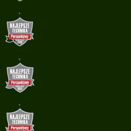
+
+
+