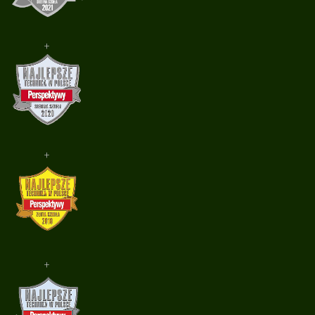
+
+
+