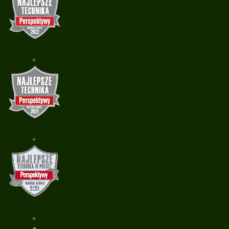
+
+
+