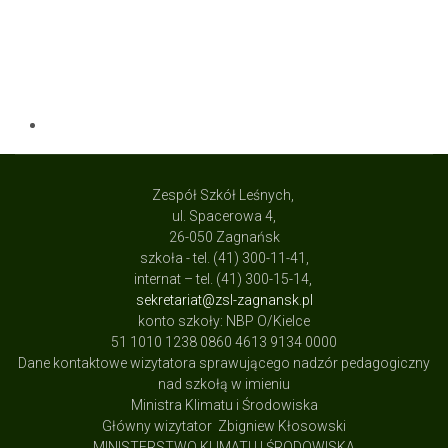
Zespół Szkół Leśnych,
ul. Spacerowa 4,
26-050 Zagnańsk
szkoła - tel. (41) 300-11-41,
internat – tel. (41) 300-15-14,
sekretariat@zsl-zagnansk.pl
konto szkoły: NBP O/Kielce
51 1010 1238 0860 4613 9134 0000
Dane kontaktowe wizytatora sprawującego nadzór pedagogiczny
nad szkołą w imieniu
Ministra Klimatu i Środowiska
Główny wizytator Zbigniew Kłosowski
MINISTERSTWO KLIMATU I ŚRODOWISKA