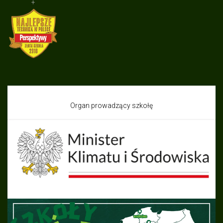
+
Organ prowadzący szkołę