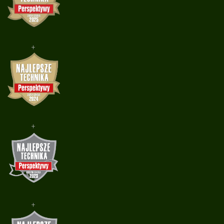
+
+
+