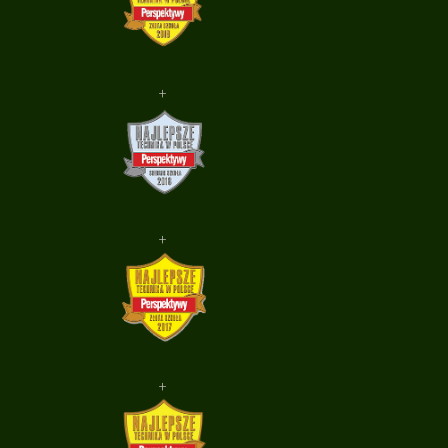
+
+
+