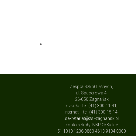
Zespół Szkół Leśnych,
ul. Spacerowa 4,
26-050 Zagnańsk
szkoła - tel. (41) 300-11-41,
internat – tel. (41) 300-15-14,
sekretariat@zsl-zagnansk.pl
konto szkoły: NBP O/Kielce
51 1010 1238 0860 4613 9134 0000