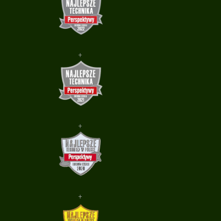
+
+
+