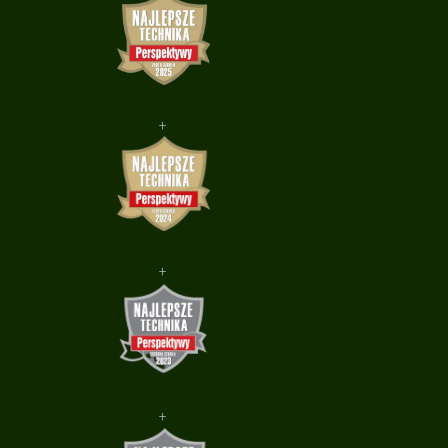
+
+
+