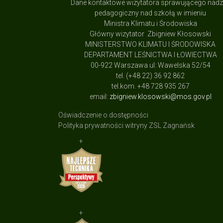
Dane kontaktowe wizytatora sprawującego nad
pedagogiczny nad szkołą w imieniu
Ministra Klimatu i Środowiska
Główny wizytator Zbigniew Kłosowski
MINISTERSTWO KLIMATU I ŚRODOWISKA
DEPARTAMENT LEŚNICTWA I ŁOWIECTWA
00-922 Warszawa ul: Wawelska 52/54
tel. (+48 22) 36 92 862
tel.kom. +48 728 935 267
email:
zbigniew.klosowski@mos.gov.pl
Oświadczenie o dostępności
Polityka prywatności witryny ZSL Zagnańsk
+
+