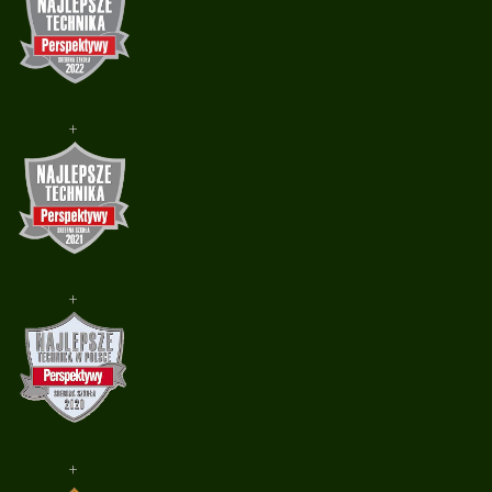
+
+
+