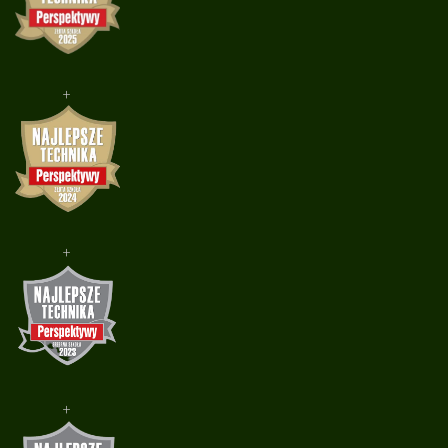
+
+
+