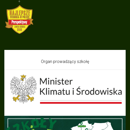
+
Organ prowadzący szkołę