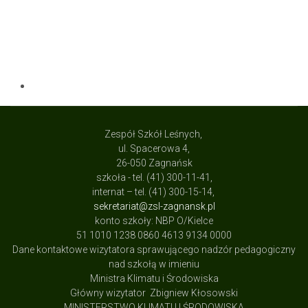
Zespół Szkół Leśnych,
ul. Spacerowa 4,
26-050 Zagnańsk
szkoła - tel. (41) 300-11-41,
internat – tel. (41) 300-15-14,
sekretariat@zsl-zagnansk.pl
konto szkoły: NBP O/Kielce
51 1010 1238 0860 4613 9134 0000
Dane kontaktowe wizytatora sprawującego nadzór pedagogiczny
nad szkołą w imieniu
Ministra Klimatu i Środowiska
Główny wizytator Zbigniew Kłosowski
MINISTERSTWO KLIMATU I ŚRODOWISKA