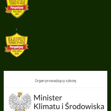
+
Organ prowadzący szkołę