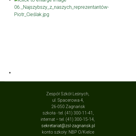
Zespół Szkół Leśnych,
ul. Spacerowa 4,
26-050 Zagnańsk
szkoła - tel. (41) 300-11-41,
internat – tel. (41) 300-15-14,
sekretariat@zsl-zagnansk.pl
konto szkoły: NBP O/Kielce