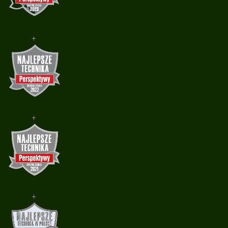
+
+
+