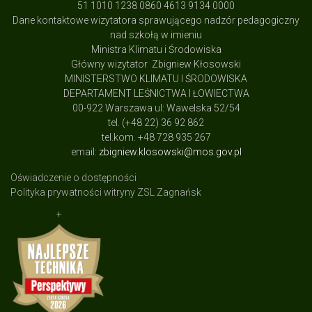
51 1010 1238 0860 4613 9134 0000
Dane kontaktowe wizytatora sprawującego nadzór pedagogiczny
nad szkołą w imieniu
Ministra Klimatu i Środowiska
Główny wizytator Zbigniew Kłosowski
MINISTERSTWO KLIMATU I ŚRODOWISKA
DEPARTAMENT LEŚNICTWA I ŁOWIECTWA
00-922 Warszawa ul: Wawelska 52/54
tel. (+48 22) 36 92 862
tel.kom. +48 728 935 267
email:
zbigniew.klosowski@mos.gov.pl
Oświadczenie o dostępności
Polityka prywatności witryny ZSL Zagnańsk
+