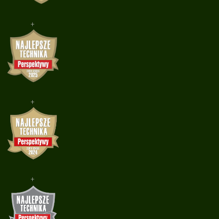
+
+
+