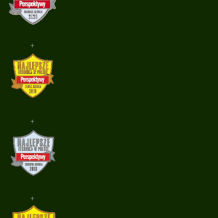
+
+
+