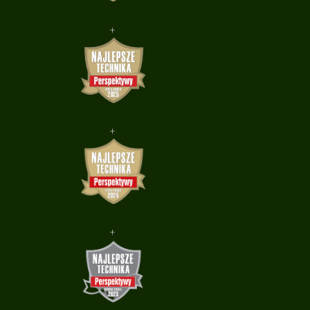
+
+
+