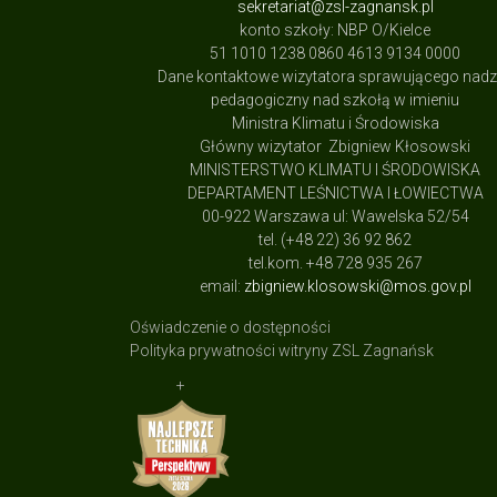
sekretariat@zsl-zagnansk.pl
konto szkoły: NBP O/Kielce
51 1010 1238 0860 4613 9134 0000
Dane kontaktowe wizytatora sprawującego nad
pedagogiczny nad szkołą w imieniu
Ministra Klimatu i Środowiska
Główny wizytator Zbigniew Kłosowski
MINISTERSTWO KLIMATU I ŚRODOWISKA
DEPARTAMENT LEŚNICTWA I ŁOWIECTWA
00-922 Warszawa ul: Wawelska 52/54
tel. (+48 22) 36 92 862
tel.kom. +48 728 935 267
email:
zbigniew.klosowski@mos.gov.pl
Oświadczenie o dostępności
Polityka prywatności witryny ZSL Zagnańsk
+