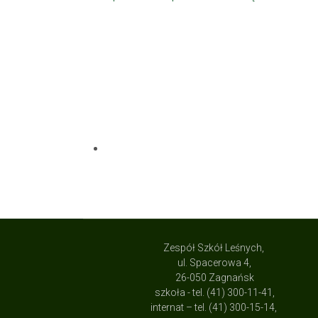
Zespół Szkół Leśnych,
ul. Spacerowa 4,
26-050 Zagnańsk
szkoła - tel. (41) 300-11-41,
internat – tel. (41) 300-15-14,