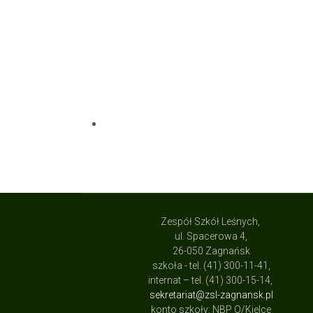
Zespół Szkół Leśnych,
ul. Spacerowa 4,
26-050 Zagnańsk
szkoła - tel. (41) 300-11-41,
internat – tel. (41) 300-15-14,
sekretariat@zsl-zagnansk.pl
konto szkoły: NBP O/Kielce