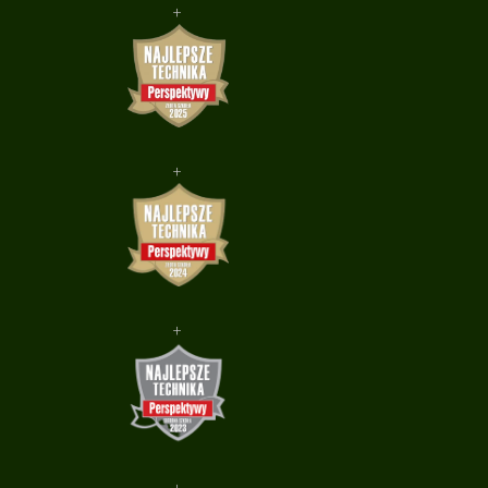
+
+
+
+