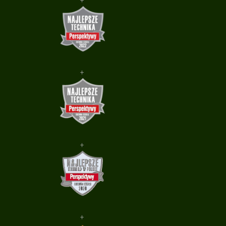
+
+
+