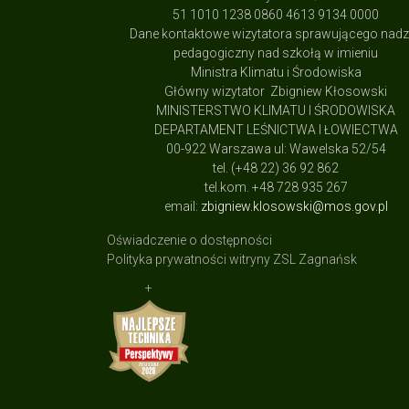
51 1010 1238 0860 4613 9134 0000
Dane kontaktowe wizytatora sprawującego nad
pedagogiczny nad szkołą w imieniu
Ministra Klimatu i Środowiska
Główny wizytator Zbigniew Kłosowski
MINISTERSTWO KLIMATU I ŚRODOWISKA
DEPARTAMENT LEŚNICTWA I ŁOWIECTWA
00-922 Warszawa ul: Wawelska 52/54
tel. (+48 22) 36 92 862
tel.kom. +48 728 935 267
email:
zbigniew.klosowski@mos.gov.pl
Oświadczenie o dostępności
Polityka prywatności witryny ZSL Zagnańsk
+