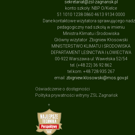
sekretariat@zsl-zagnansk.pl
konto szkoły: NBP O/Kielce
51 1010 1238 0860 4613 9134 0000
Dane kontaktowe wizytatora sprawującego nad
pedagogiczny nad szkołą w imieniu
Ministra Klimatu i Środowiska
Główny wizytator Zbigniew Kłosowski
MINISTERSTWO KLIMATU I ŚRODOWISKA
DEPARTAMENT LEŚNICTWA I ŁOWIECTWA
00-922 Warszawa ul: Wawelska 52/54
tel. (+48 22) 36 92 862
tel.kom. +48 728 935 267
email:
zbigniew.klosowski@mos.gov.pl
Oświadczenie o dostępności
Polityka prywatności witryny ZSL Zagnańsk
+