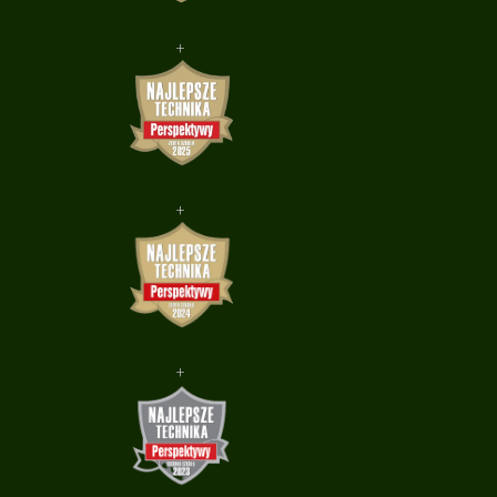
+
+
+