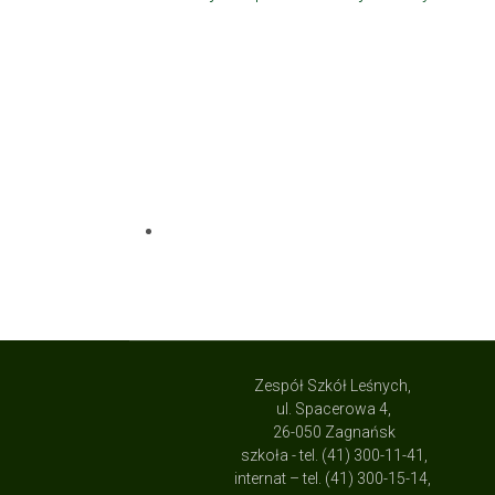
Zespół Szkół Leśnych,
ul. Spacerowa 4,
26-050 Zagnańsk
szkoła - tel. (41) 300-11-41,
internat – tel. (41) 300-15-14,