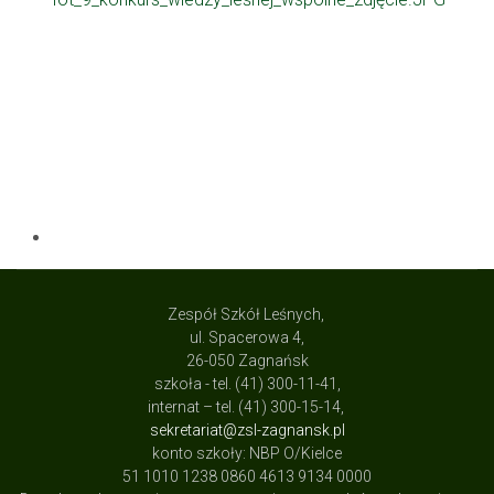
Zespół Szkół Leśnych,
ul. Spacerowa 4,
26-050 Zagnańsk
szkoła - tel. (41) 300-11-41,
internat – tel. (41) 300-15-14,
sekretariat@zsl-zagnansk.pl
konto szkoły: NBP O/Kielce
51 1010 1238 0860 4613 9134 0000