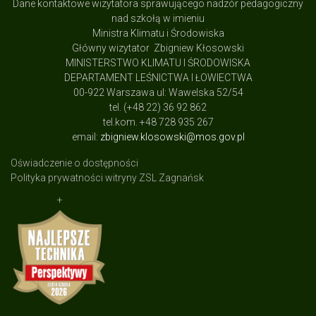
Dane kontaktowe wizytatora sprawującego nadzór pedagogiczny
nad szkołą w imieniu
Ministra Klimatu i Środowiska
Główny wizytator Zbigniew Kłosowski
MINISTERSTWO KLIMATU I ŚRODOWISKA
DEPARTAMENT LEŚNICTWA I ŁOWIECTWA
00-922 Warszawa ul: Wawelska 52/54
tel. (+48 22) 36 92 862
tel.kom. +48 728 935 267
email:
zbigniew.klosowski@mos.gov.pl
Oświadczenie o dostępności
Polityka prywatności witryny ZSL Zagnańsk
+