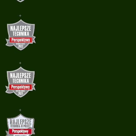
+
+
+