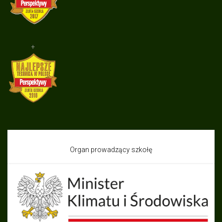
+
Organ prowadzący szkołę