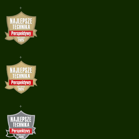
+
+
+