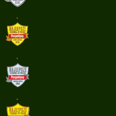
+
+
+