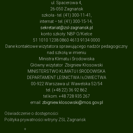
ul. Spacerowa 4,
26-050 Zagnańsk
szkoła - tel. (41) 300-11-41,
internat – tel. (41) 300-15-14,
sekretariat@zsl-zagnansk.pl
konto szkoły: NBP O/Kielce
51 1010 1238 0860 4613 9134 0000
Dane kontaktowe wizytatora sprawującego nadzór pedagogiczny
nad szkołą w imieniu
Ministra Klimatu i Środowiska
Główny wizytator Zbigniew Kłosowski
MINISTERSTWO KLIMATU I ŚRODOWISKA
DEPARTAMENT LEŚNICTWA I ŁOWIECTWA
00-922 Warszawa ul: Wawelska 52/54
tel. (+48 22) 36 92 862
tel.kom. +48 728 935 267
email:
zbigniew.klosowski@mos.gov.pl
Oświadczenie o dostępności
Polityka prywatności witryny ZSL Zagnańsk
+