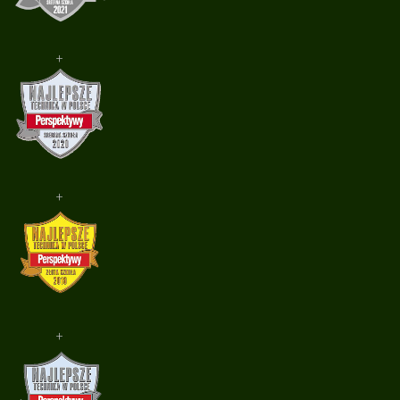
+
+
+