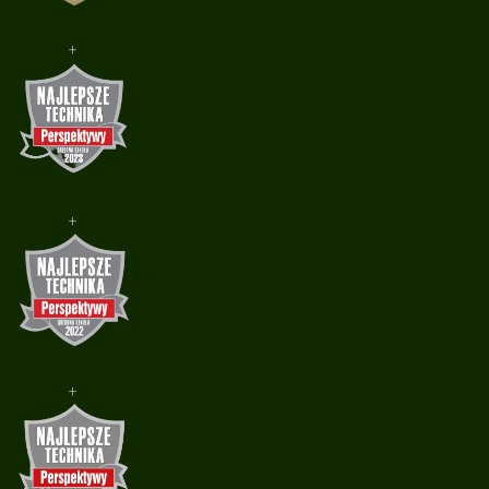
+
+
+