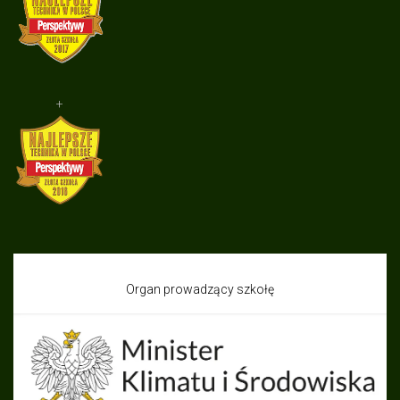
+
Organ prowadzący szkołę