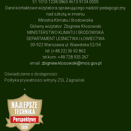
51 1010 1238 0860 4613 9134 0000
Dane kontaktowe wizytatora sprawującego nadzór pedagogiczny
nad szkołą w imieniu
Ministra Klimatu i Środowiska
Główny wizytator Zbigniew Kłosowski
MINISTERSTWO KLIMATU I ŚRODOWISKA
DEPARTAMENT LEŚNICTWA I ŁOWIECTWA
00-922 Warszawa ul: Wawelska 52/54
tel. (+48 22) 36 92 862
tel.kom. +48 728 935 267
email:
zbigniew.klosowski@mos.gov.pl
Oświadczenie o dostępności
Polityka prywatności witryny ZSL Zagnańsk
+