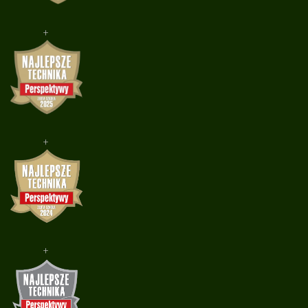
+
+
+