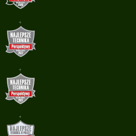
+
+
+