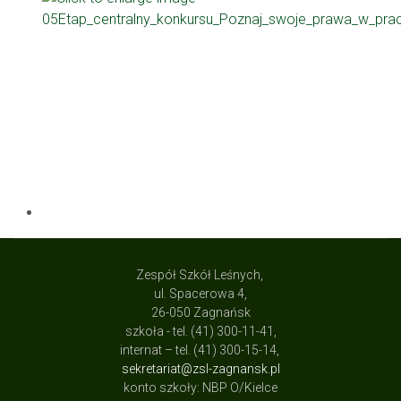
Zespół Szkół Leśnych,
ul. Spacerowa 4,
26-050 Zagnańsk
szkoła - tel. (41) 300-11-41,
internat – tel. (41) 300-15-14,
sekretariat@zsl-zagnansk.pl
konto szkoły: NBP O/Kielce