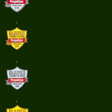
+
+
+