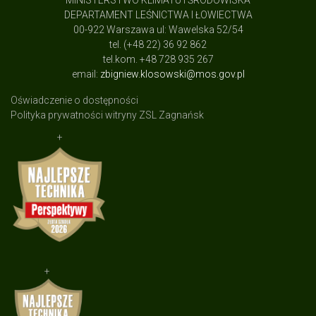
MINISTERSTWO KLIMATU I ŚRODOWISKA
DEPARTAMENT LEŚNICTWA I ŁOWIECTWA
00-922 Warszawa ul: Wawelska 52/54
tel. (+48 22) 36 92 862
tel.kom. +48 728 935 267
email:
zbigniew.klosowski@mos.gov.pl
Oświadczenie o dostępności
Polityka prywatności witryny ZSL Zagnańsk
+
+