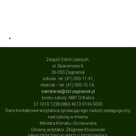
Zespół Szkół Leśnych,
ul. Spacerowa 4,
26-050 Zagnańsk
szkoła - tel. (41) 300-11-41,
internat – tel. (41) 300-15-14,
sekretariat@zsl-zagnansk.pl
konto szkoły: NBP O/Kielce
51 1010 1238 0860 4613 9134 0000
Dane kontaktowe wizytatora sprawującego nadzór pedagogiczny
nad szkołą w imieniu
Ministra Klimatu i Środowiska
Główny wizytator Zbigniew Kłosowski