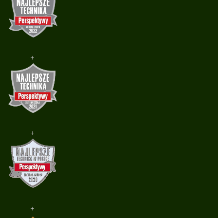
+
+
+