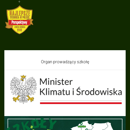
+
Organ prowadzący szkołę