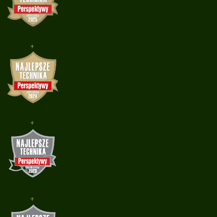
+
+
+