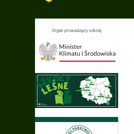
Organ prowadzący szkołę