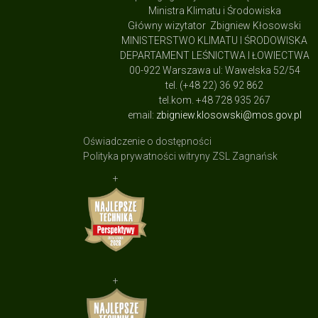
Ministra Klimatu i Środowiska
Główny wizytator Zbigniew Kłosowski
MINISTERSTWO KLIMATU I ŚRODOWISKA
DEPARTAMENT LEŚNICTWA I ŁOWIECTWA
00-922 Warszawa ul: Wawelska 52/54
tel. (+48 22) 36 92 862
tel.kom. +48 728 935 267
email:
zbigniew.klosowski@mos.gov.pl
Oświadczenie o dostępności
Polityka prywatności witryny ZSL Zagnańsk
+
+