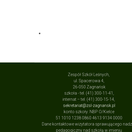
Zespół Szkół Leśnych,
ul. Spacerowa 4,
26-050 Zagnańsk
szkoła - tel. (41) 300-11-41,
internat – tel. (41) 300-15-14,
sekretariat@zsl-zagnansk.pl
konto szkoły: NBP O/Kielce
51 1010 1238 0860 4613 9134 0000
Dane kontaktowe wizytatora sprawującego nad
pedagogiczny nad szkołą w imieniu