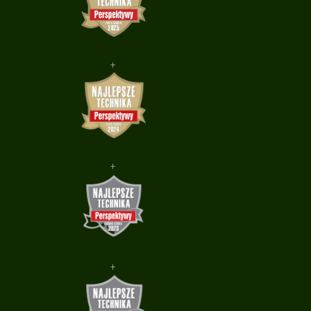
+
+
+