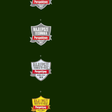
+
+
+