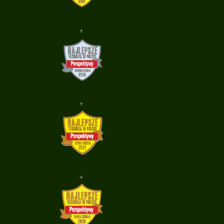
+
+
+