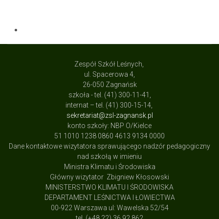
Zespół Szkół Leśnych,
ul. Spacerowa 4,
26-050 Zagnańsk
szkoła - tel. (41) 300-11-41,
internat – tel. (41) 300-15-14,
sekretariat@zsl-zagnansk.pl
konto szkoły: NBP O/Kielce
51 1010 1238 0860 4613 9134 0000
Dane kontaktowe wizytatora sprawującego nadzór pedagogiczny
nad szkołą w imieniu
Ministra Klimatu i Środowiska
Główny wizytator Zbigniew Kłosowski
MINISTERSTWO KLIMATU I ŚRODOWISKA
DEPARTAMENT LEŚNICTWA I ŁOWIECTWA
00-922 Warszawa ul: Wawelska 52/54
tel. (+48 22) 36 92 862