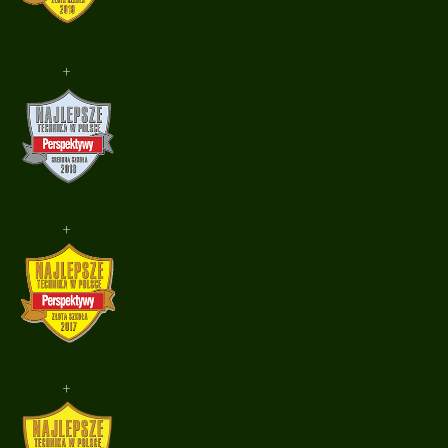
+
+
+