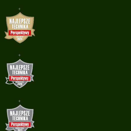
+
+
+