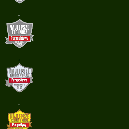
+
+
+