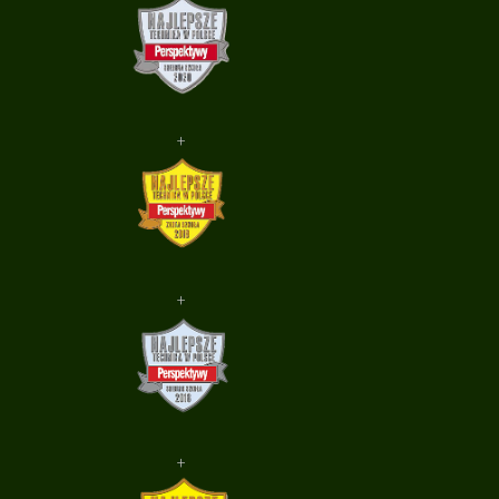
+
+
+