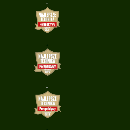
+
+
+
+