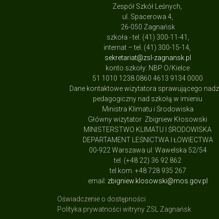
Zespół Szkół Leśnych,
ul. Spacerowa 4,
26-050 Zagnańsk
szkoła - tel. (41) 300-11-41,
internat – tel. (41) 300-15-14,
sekretariat@zsl-zagnansk.pl
konto szkoły: NBP O/Kielce
51 1010 1238 0860 4613 9134 0000
Dane kontaktowe wizytatora sprawującego nad
pedagogiczny nad szkołą w imieniu
Ministra Klimatu i Środowiska
Główny wizytator Zbigniew Kłosowski
MINISTERSTWO KLIMATU I ŚRODOWISKA
DEPARTAMENT LEŚNICTWA I ŁOWIECTWA
00-922 Warszawa ul: Wawelska 52/54
tel. (+48 22) 36 92 862
tel.kom. +48 728 935 267
email:
zbigniew.klosowski@mos.gov.pl
Oświadczenie o dostępności
Polityka prywatności witryny ZSL Zagnańsk