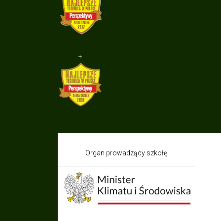
+
Organ prowadzący szkołę