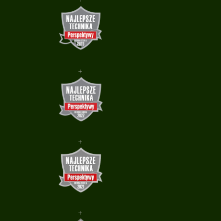
+
+
+