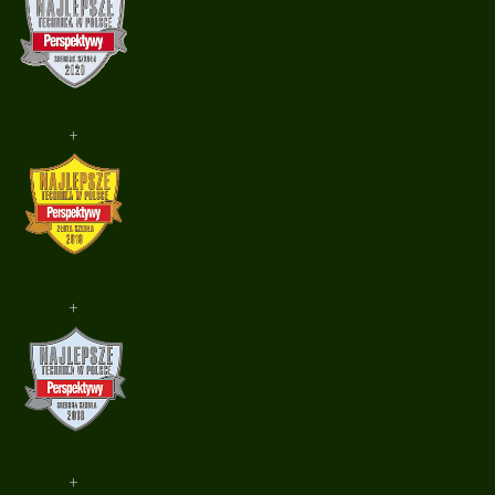
+
+
+