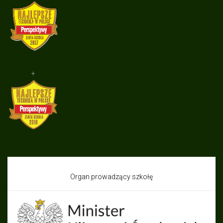
+
Organ prowadzący szkołę