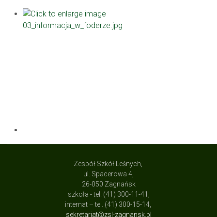
Zespół Szkół Leśnych,
ul. Spacerowa 4,
26-050 Zagnańsk
szkoła - tel. (41) 300-11-41,
internat – tel. (41) 300-15-14,
sekretariat@zsl-zagnansk.pl