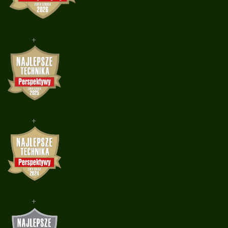
+
+
+