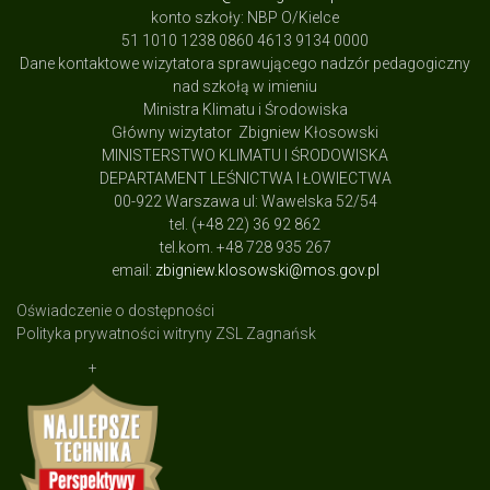
konto szkoły: NBP O/Kielce
51 1010 1238 0860 4613 9134 0000
Dane kontaktowe wizytatora sprawującego nadzór pedagogiczny
nad szkołą w imieniu
Ministra Klimatu i Środowiska
Główny wizytator Zbigniew Kłosowski
MINISTERSTWO KLIMATU I ŚRODOWISKA
DEPARTAMENT LEŚNICTWA I ŁOWIECTWA
00-922 Warszawa ul: Wawelska 52/54
tel. (+48 22) 36 92 862
tel.kom. +48 728 935 267
email:
zbigniew.klosowski@mos.gov.pl
Oświadczenie o dostępności
Polityka prywatności witryny ZSL Zagnańsk
+