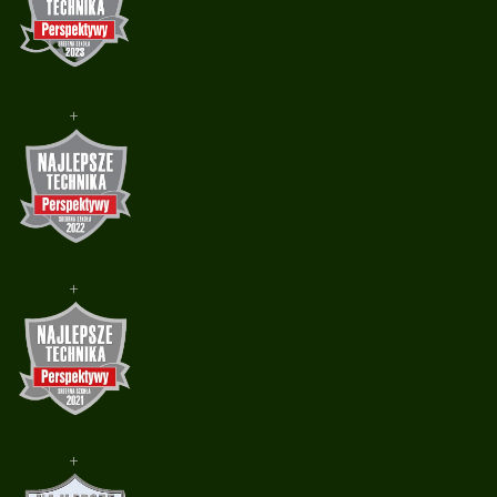
+
+
+