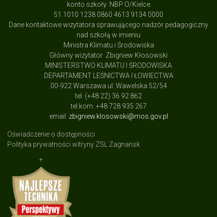
konto szkoły: NBP O/Kielce
51 1010 1238 0860 4613 9134 0000
Dane kontaktowe wizytatora sprawującego nadzór pedagogiczny
nad szkołą w imieniu
Ministra Klimatu i Środowiska
Główny wizytator Zbigniew Kłosowski
MINISTERSTWO KLIMATU I ŚRODOWISKA
DEPARTAMENT LEŚNICTWA I ŁOWIECTWA
00-922 Warszawa ul: Wawelska 52/54
tel. (+48 22) 36 92 862
tel.kom. +48 728 935 267
email:
zbigniew.klosowski@mos.gov.pl
Oświadczenie o dostępności
Polityka prywatności witryny ZSL Zagnańsk
+