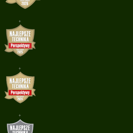
+
+
+