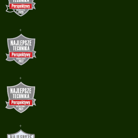
+
+
+