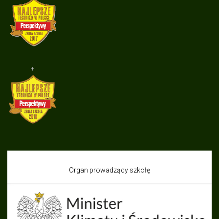
+
Organ prowadzący szkołę