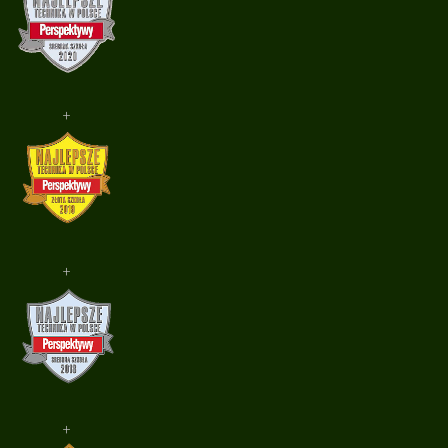
+
+
+