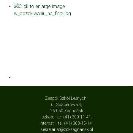
Zespół Szkół Leśnych,
ul. Spacerowa 4,
26-050 Zagnańsk
szkoła - tel. (41) 300-11-41,
internat – tel. (41) 300-15-14,
sekretariat@zsl-zagnansk.pl