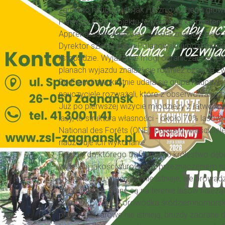
zarówno nauczycieli, jak i uczniów, a jego głó
Pierwszy etap projektu to poprawa kompetencji
Apprentissage Agricole). Szkoła znajduje się w
Dyrektor szkoły Didier Polanowski umożliwił na
listopadzie. Wyjazd nie mógł ograniczać się 
planach wyjazdu znalazł się również czas na zw
Do Francji dwukrotnie udała się grupa nauczyc
nauczyciele rozważali, które z obserwowanyc
Już po pierwszej wizycie młodzieży z łatwości
lasy, to struktura własności - około 70% lasów
National des Forêts (ONF). Prywatni właścicie
nadzoruje ich wykonanie.
Region, do którego trafiliśmy, to królestwo dę
wysokiej jakości surowiec z przeznaczeniem na
Ochrona lasu właściwie nie istnieje, nie prowad
feromonowe znane są na terenie lasów należą
szkodników jest Korowódka śródziemnomorska, a
przeciwpożarowe nie istnieją, bruzdy zaorane d