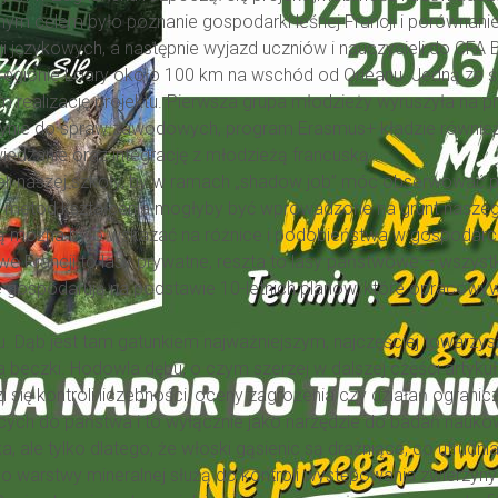
wnym celem było poznanie gospodarki leśnej Francji i porównanie
 językowych, a następnie wyjazd uczniów i nauczycieli do CFA 
 regionie Loary około 100 km na wschód od Orleanu. Jedną ze ści
m realizację projektu. Pierwsza grupa młodzieży wyruszyła na p
jedynie do spraw zawodowych, program Erasmus+ kładzie również
iedzanie oraz integrację z młodzieżą francuską.
ieli naszej szkoły, by w ramach „shadow job” móc obserwować p
h metod kształcenia mogłyby być wprowadzone na grunt naszeg
ą można było wskazać na różnice i podobieństwa w gospodarce le
 we Francji to lasy prywatne, reszta to lasy państwowe – wszys
le gospodarują na podstawie 10-letnich planów, które opracowy
bu. Dąb jest tam gatunkiem najważniejszym, najczęściej towarzy
 beczki. Hodowla dębu, o czym szerzej w dalszej części artykuł
zi się kontroli liczebności, oceny zagrożenia czy działań ogran
cych do państwa i to wyłącznie jako narzędzie do badań nauk
le tylko dlatego, że włoski gąsienic są drażniące, co utrudni
o warstwy mineralnej służą do kontroli występowania zwierzyny ł