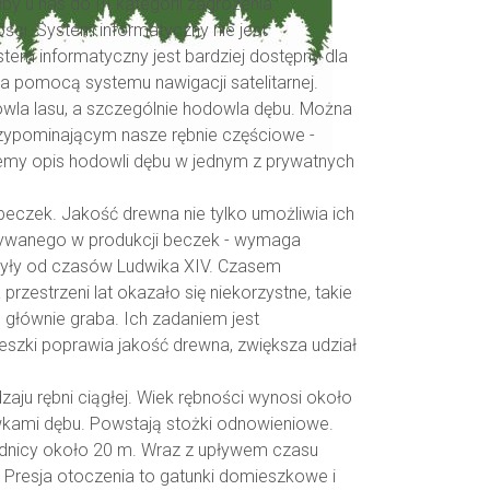
by u nas do III kategorii zagrożenia
ści. System informatyczny nie jest
stem informatyczny jest bardziej dostępny dla
za pomocą systemu nawigacji satelitarnej.
owla lasu, a szczególnie hodowla dębu. Można
zypominającym nasze rębnie częściowe -
jemy opis hodowli dębu w jednym z prywatnych
 beczek. Jakość drewna nie tylko umożliwia ich
stywanego w produkcji beczek - wymaga
były od czasów Ludwika XIV. Czasem
estrzeni lat okazało się niekorzystne, takie
głównie graba. Ich zadaniem jest
szki poprawia jakość drewna, zwiększa udział
aju rębni ciągłej. Wiek rębności wynosi około
ewkami dębu. Powstają stożki odnowieniowe.
rednicy około 20 m. Wraz z upływem czasu
. Presja otoczenia to gatunki domieszkowe i