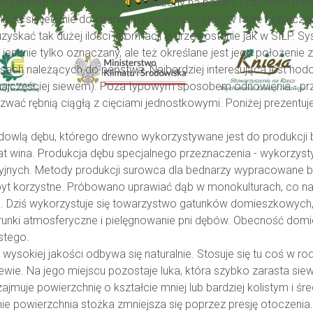
gion ten nie jest specjalnie narażony na pożary i zapewne trafił
 się jedynie do interwencji straży pożarnej w razie konieczno
yskać tak dużej ilości informacji o drzewostanie jak w SILP. Sy
est nie tylko oznaczany, ale też określane jest jego położenie 
sach należących do państwa. Najbardziej interesująca jest hod
najczęściej siewem). Poza typowym sposobem odnowienia - pr
zwać rębnią ciągłą z cięciami jednostkowymi. Poniżej prezentu
 hodowlą dębu, którego drewno wykorzystywane jest do produkcji
mat wina. Produkcja dębu specjalnego przeznaczenia - wykorzy
yjnych. Metody produkcji surowca dla bednarzy wypracowane 
 korzystne. Próbowano uprawiać dąb w monokulturach, co na prz
. Dziś wykorzystuje się towarzystwo gatunków domieszkowych, 
unki atmosferyczne i pielęgnowanie pni dębów. Obecność domie
stego.
sokiej jakości odbywa się naturalnie. Stosuje się tu coś w rodz
ewie. Na jego miejscu pozostaje luka, która szybko zarasta si
jmuje powierzchnię o kształcie mniej lub bardziej kolistym i ś
nie powierzchnia stożka zmniejsza się poprzez presję otoczenia