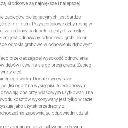
aj środkowe są największe i najlepszej
nie zabiegów pielęgnacyjnych jest bardzo
cięć do minimum. Przyszłościowe dęby rosną w
j zaniedbany park pełen gęstych zarośli z
ikiem jest odnawiany odroślowo grab. To on
 Polsce odrośla grabowe w odnowieniu dębowym
i nieco przekraczającej wysokość odnowienia
 dębów i uwalnia się go presji graba. Zabieg
wroty cięć.
owiedniego wieku. Dodatkowo w razie
c „lisi ogon” na wysięgniku teleskopowym.
pozwalają one przy właściwym użytkowaniu na
 powodu kosztów wykonywany jest tylko w razie
yskuje jako użytek przedrębny z
jednocześnie zapewniając odpowiedni udział
aży przypominają nasze subwencje drewna