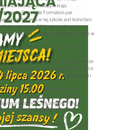
 jej z leśnictwem w naszym kraju.
Bellegarde (Centre de Formation par
eżek kształcenia w tej szkole jest leśnictwo.
raktykę w kwietniu 2016 roku, a druga w
 duży nacisk na wymianę kulturową, dlatego w
racę nauczycieli we Francji. Po powrocie
o systemu edukacji.
śnej Francji. Najistotniejsze, co różni nasze
tkie nadzorowane są przez organizację - Office
wane są przez nich samych. ONF zatwierdza i
szy mu grab. Główny cel produkcyjny to
u, w dużym stopniu zależy od właściciela.
iczających liczebność szkodników. Pułapki
owych. Jednym z problematycznych
a pracę robotników leśnych. Pasy
ownej (na zaoranej ziemi łatwiej stwierdzić