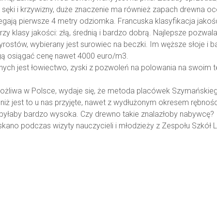
ęki i krzywizny, duże znaczenie ma również zapach drewna oc
legają pierwsze 4 metry odziomka. Francuska klasyfikacja jak
zy klasy jakości: złą, średnią i bardzo dobrą. Najlepsze pozwa
zyrostów, wybierany jest surowiec na beczki. Im węższe słoje i ba
gą osiągać cenę nawet 4000 euro/m3.
h jest łowiectwo, zyski z pozwoleń na polowania na swoim t
możliwa w Polsce, wydaje się, że metoda placówek Szymańskiego
iż jest to u nas przyjęte, nawet z wydłużonym okresem rębności 
 byłaby bardzo wysoka. Czy drewno takie znalazłoby nabywcę?
skano podczas wizyty nauczycieli i młodzieży z Zespołu Szkół