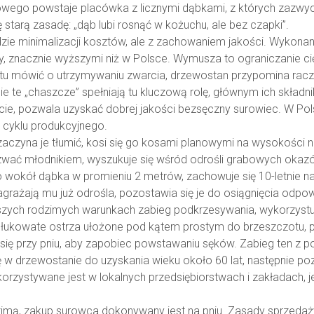
wego powstaje placówka z licznymi dąbkami, z których zazwycz
ię starą zasadę: „dąb lubi rosnąć w kożuchu, ale bez czapki”.
dzie minimalizacji kosztów, ale z zachowaniem jakości. Wykona
cy, znacznie wyższymi niż w Polsce. Wymusza to ograniczanie 
 tu mówić o utrzymywaniu zwarcia, drzewostan przypomina racze
 te „chaszcze” spełniają tu kluczową rolę, głównym ich składn
warcie, pozwala uzyskać dobrej jakości bezsęczny surowiec. W
t cyklu produkcyjnego.
i zaczyna je tłumić, kosi się go kosami planowymi na wysokośc
zwać młodnikiem, wyszukuje się wśród odrośli grabowych okazów
 wokół dąbka w promieniu 2 metrów, zachowuje się 10-letnie na
zagrażają mu już odrośla, pozostawia się je do osiągnięcia odp
zych rodzimych warunkach zabieg podkrzesywania, wykorzystują
łukowate ostrza ułożone pod kątem prostym do brzeszczotu, 
ina się przy pniu, aby zapobiec powstawaniu sęków. Zabieg ten z
w drzewostanie do uzyskania wieku około 60 lat, następnie poz
zystywane jest w lokalnych przedsiębiorstwach i zakładach, 
ą zimą, zakup surowca dokonywany jest na pniu. Zasady sprzed