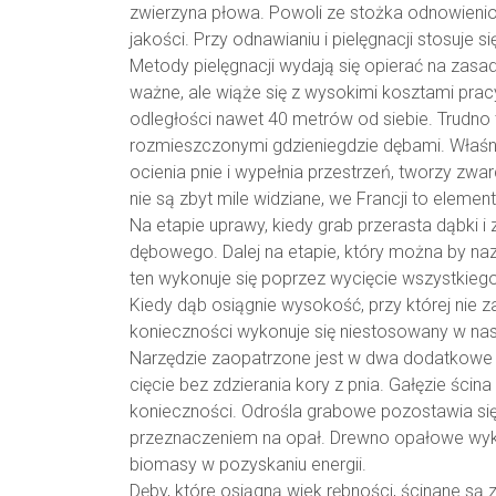
zwierzyna płowa. Powoli ze stożka odnowienio
jakości. Przy odnawianiu i pielęgnacji stosuje s
Metody pielęgnacji wydają się opierać na zasa
ważne, ale wiąże się z wysokimi kosztami pra
odległości nawet 40 metrów od siebie. Trudno
rozmieszczonymi gdzieniegdzie dębami. Właśnie
ocienia pnie i wypełnia przestrzeń, tworzy z
nie są zbyt mile widziane, we Francji to elemen
Na etapie uprawy, kiedy grab przerasta dąbki 
dębowego. Dalej na etapie, który można by na
ten wykonuje się poprzez wycięcie wszystkiego
Kiedy dąb osiągnie wysokość, przy której nie 
konieczności wykonuje się niestosowany w nas
Narzędzie zaopatrzone jest w dwa dodatkowe 
cięcie bez zdzierania kory z pnia. Gałęzie śc
konieczności. Odrośla grabowe pozostawia się 
przeznaczeniem na opał. Drewno opałowe wykor
biomasy w pozyskaniu energii.
Dęby, które osiągną wiek rębności, ścinane s