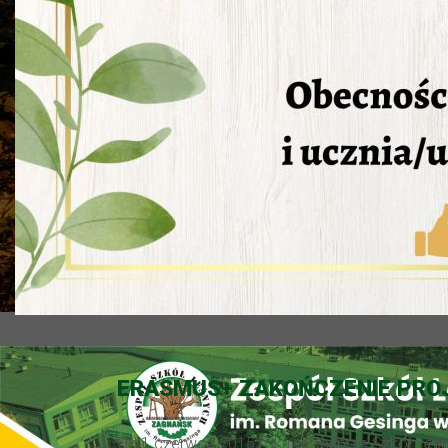
ERASMUS+ ZAKOŃCZENIE PRO
Od 1 czerwca 2015 roku w Zespole Szkół Leśny