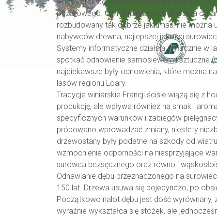
tropy), brak dostrzegalni przeciwpożarowych. Re
pożarowego. Ochrona przeciwpożarowa ogranicza
rozbudowany tak dobrze jak u nas, nie można uz
nabywców drewna, najlepszej jakości surowiec j
Systemy informatyczne działają wyłącznie w la
spotkać odnowienie samosiewem i sztuczne (
najciekawsze były odnowienia, które można na
lasów regionu Loary.
Tradycje winiarskie Francji ściśle wiążą się z
produkcję, ale wpływa również na smak i aro
specyficznych warunków i zabiegów pielęgnac
próbowano wprowadzać zmiany, niestety niezbyt
drzewostany były podatne na szkody od wiatru
wzmocnienie odporności na niesprzyjające war
surowca bezsęcznego oraz równo i wąskosłoi
Odnawianie dębu przeznaczonego na surowiec wy
150 lat. Drzewa usuwa się pojedynczo, po obsi
Początkowo nalot dębu jest dość wyrównany, za
wyraźnie wykształca się stożek, ale jednocześ