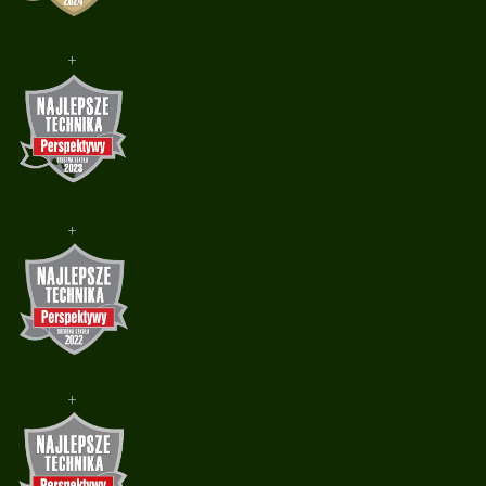
+
+
+