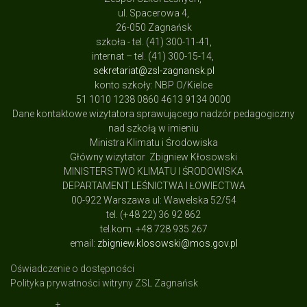
ul. Spacerowa 4,
26-050 Zagnańsk
szkoła - tel. (41) 300-11-41,
internat – tel. (41) 300-15-14,
sekretariat@zsl-zagnansk.pl
konto szkoły: NBP O/Kielce
51 1010 1238 0860 4613 9134 0000
Dane kontaktowe wizytatora sprawującego nadzór pedagogiczny
nad szkołą w imieniu
Ministra Klimatu i Środowiska
Główny wizytator Zbigniew Kłosowski
MINISTERSTWO KLIMATU I ŚRODOWISKA
DEPARTAMENT LEŚNICTWA I ŁOWIECTWA
00-922 Warszawa ul: Wawelska 52/54
tel. (+48 22) 36 92 862
tel.kom. +48 728 935 267
email:
zbigniew.klosowski@mos.gov.pl
Oświadczenie o dostępności
Polityka prywatności witryny ZSL Zagnańsk
+