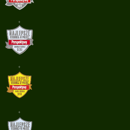
+
+
+