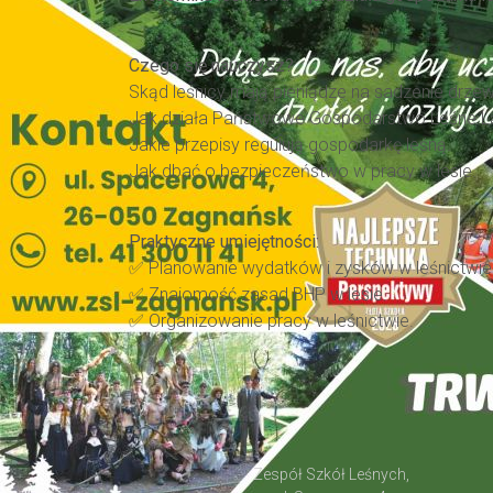
Czego się nauczysz?
Skąd leśnicy mają pieniądze na sadzenie drzew
Jak działa Państwowe Gospodarstwo Leśne 
Jakie przepisy regulują gospodarkę leśną.
Jak dbać o bezpieczeństwo w pracy w lesie.
Praktyczne umiejętności:
✅ Planowanie wydatków i zysków w leśnictwie
✅ Znajomość zasad BHP w lesie.
✅ Organizowanie pracy w leśnictwie.
Zespół Szkół Leśnych,