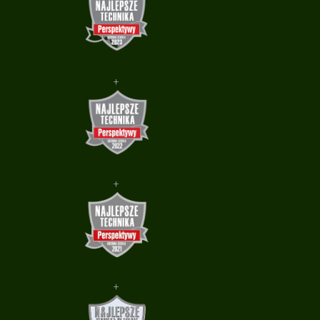
+
+
+