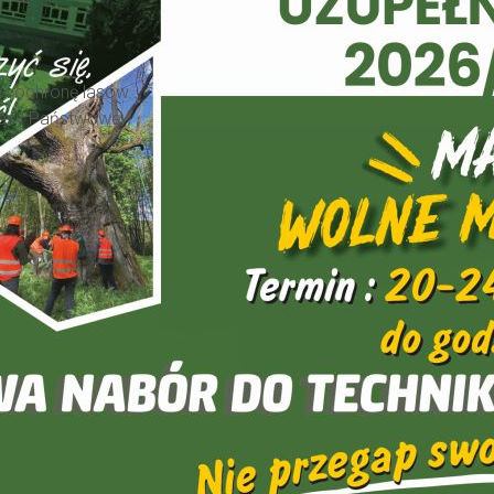
 i ochronę lasów.
Lasy Państwowe.
.