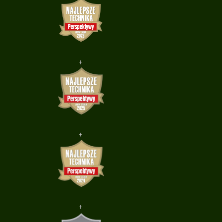
+
+
+