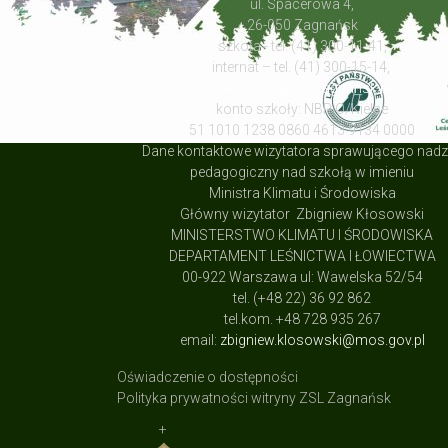
ul. Spacerowa 4,
26-050 Zagnańsk
szkoła - tel. (41) 300-11-41,
internat – tel. (41) 300-15-14,
sekretariat@zsl-zagnansk.pl
konto szkoły: NBP O/Kielce
51 1010 1238 0860 4613 9134 0000
Dane kontaktowe wizytatora sprawującego nad
pedagogiczny nad szkołą w imieniu
Ministra Klimatu i Środowiska
Główny wizytator Zbigniew Kłosowski
MINISTERSTWO KLIMATU I ŚRODOWISKA
DEPARTAMENT LEŚNICTWA I ŁOWIECTWA
00-922 Warszawa ul: Wawelska 52/54
tel. (+48 22) 36 92 862
tel.kom. +48 728 935 267
email:
zbigniew.klosowski@mos.gov.pl
Oświadczenie o dostępności
Polityka prywatności witryny ZSL Zagnańsk
+