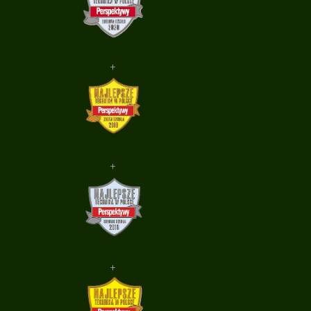
+
+
+